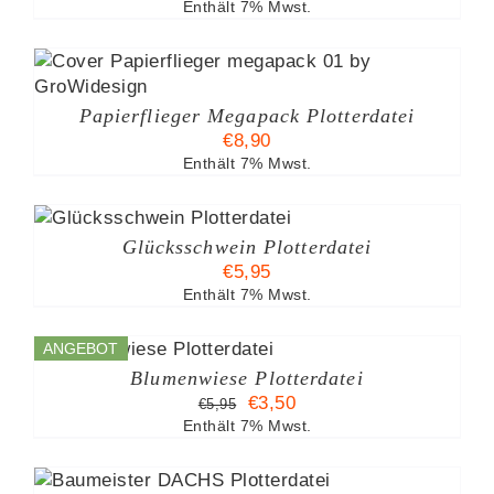
Enthält 7% Mwst.
Papierflieger Megapack Plotterdatei
€
8,90
Enthält 7% Mwst.
Glücksschwein Plotterdatei
€
5,95
Enthält 7% Mwst.
B
ANGEBOT
%
Blumenwiese Plotterdatei
Ursprünglicher
Aktueller
€
3,50
€
5,95
Preis
Preis
Enthält 7% Mwst.
war:
ist:
€5,95
€3,50.