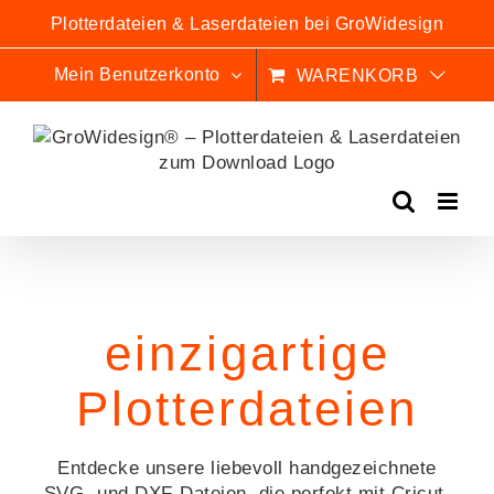
Zum
Plotterdateien & Laserdateien bei GroWidesign
Inhalt
springen
Mein Benutzerkonto
WARENKORB
einzigartige
Plotterdateien
Entdecke unsere liebevoll handgezeichnete
SVG- und DXF-Dateien, die perfekt mit Cricut,