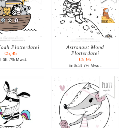
N DEN WARENKORB
/
DETAILS
oah Plotterdatei
Astronaut Mond
Plotterdatei
€
5,95
€
5,95
thält 7% Mwst.
Enthält 7% Mwst.
N DEN WARENKORB
/
DETAILS