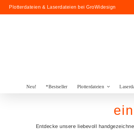
Zum
Plotterdateien & Laserdateien bei GroWidesign
Inhalt
springen
Neu!
*Bestseller
Plotterdateien
Laserd
ein
Entdecke unsere liebevoll handgezeichnet