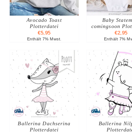
Avocado Toast
Baby Statem
Plotterdatei
comingsoon Plot
€
5,95
€
2,95
Enthält 7% Mwst.
Enthält 7% Mw
B
IN DEN WARENKORB
IN DEN W
/
DETAILS
/
DE
Ballerina Dachserina
Ballerina Nil
Plotterdatei
Plotterdat