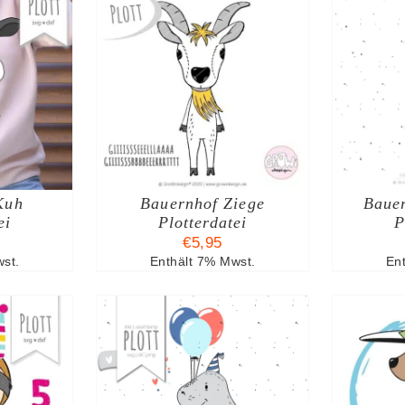
ARENKORB
IN DEN WARENKORB
I
TAILS
/
DETAILS
Kuh
Bauernhof Ziege
Baue
ei
Plotterdatei
P
€
5,95
st.
Enthält 7% Mwst.
En
ARENKORB
IN DEN WARENKORB
I