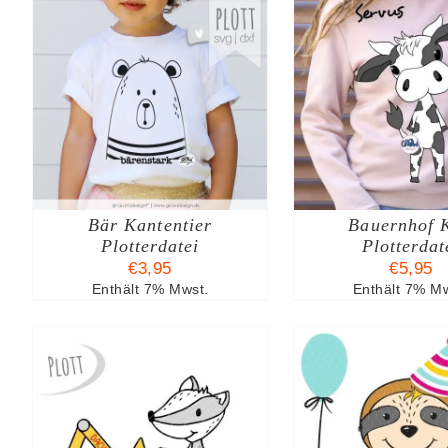
B
IN DEN WARENKORB
IN DEN W
/
DETAILS
/
DE
Bär Kantentier
Bauernhof 
Plotterdatei
Plotterdat
€
3,95
€
5,95
Enthält 7% Mwst.
Enthält 7% Mw
B
IN DEN WARENKORB
IN DEN W