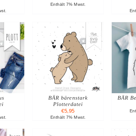
Enthält 7% Mwst.
st.
En
ARENKORB
IN DEN WARENKORB
I
TAILS
/
DETAILS
us
BÄR bärenstark
BÄR Be
ei
Plotterdatei
€
5,95
En
st.
Enthält 7% Mwst.