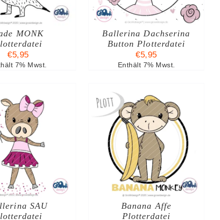
ade MONK
Ballerina Dachserina
lotterdatei
Button Plotterdatei
€
5,95
€
5,95
thält 7% Mwst.
Enthält 7% Mwst.
N DEN WARENKORB
/
DETAILS
llerina SAU
Banana Affe
lotterdatei
Plotterdatei