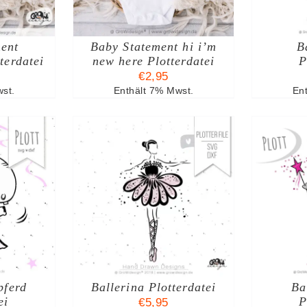
ent
Baby Statement hi i’m
B
terdatei
new here Plotterdatei
P
€
2,95
st.
Enthält 7% Mwst.
En
ARENKORB
IN DEN WARENKORB
I
TAILS
/
DETAILS
pferd
Ballerina Plotterdatei
Ba
ei
P
€
5,95