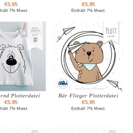
€
5,95
€
5,95
thält 7% Mwst.
Enthält 7% Mwst.
N DEN WARENKORB
/
DETAILS
rnd Plotterdatei
Bär Flieger Plotterdatei
€
5,95
€
5,95
thält 7% Mwst.
Enthält 7% Mwst.