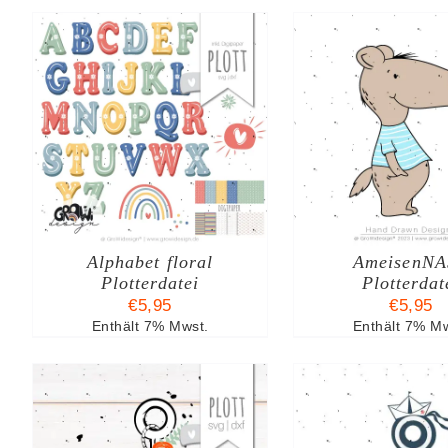
B
IN DEN WARENKORB
IN DEN W
/
DETAILS
/
DE
Alphabet floral
AmeisenNA
Plotterdatei
Plotterdat
€
5,95
€
5,95
Enthält 7% Mwst.
Enthält 7% Mw