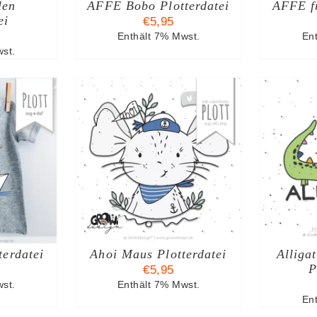
len
AFFE Bobo Plotterdatei
AFFE fr
ei
€
5,95
Enthält 7% Mwst.
En
st.
ARENKORB
IN DEN WARENKORB
I
TAILS
/
DETAILS
terdatei
Ahoi Maus Plotterdatei
Alliga
P
€
5,95
st.
Enthält 7% Mwst.
En