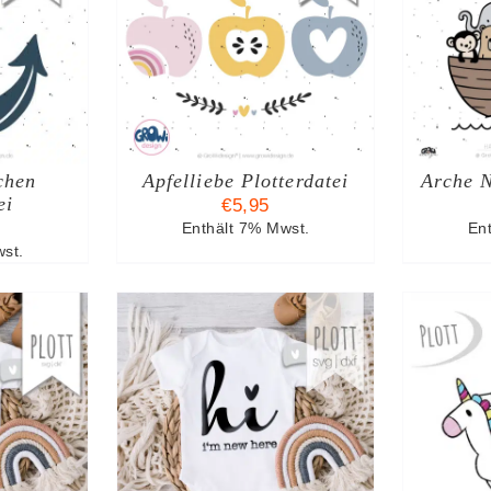
ARENKORB
IN DEN WARENKORB
I
TAILS
/
DETAILS
chen
Apfelliebe Plotterdatei
Arche N
ei
€
5,95
Enthält 7% Mwst.
En
st.
ARENKORB
IN DEN WARENKORB
I
TAILS
/
DETAILS