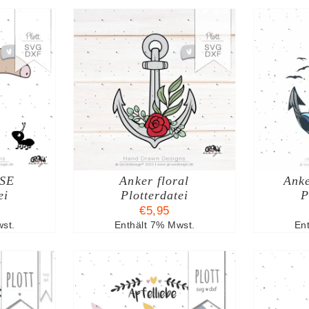
ARENKORB
IN DEN WARENKORB
I
TAILS
/
DETAILS
SE
Anker floral
Anke
ei
Plotterdatei
P
€
5,95
st.
Enthält 7% Mwst.
En