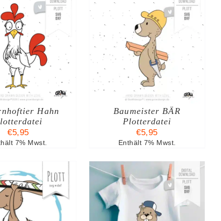
N DEN WARENKORB
/
DETAILS
rnhoftier Hahn
Baumeister BÄR
lotterdatei
Plotterdatei
€
5,95
€
5,95
thält 7% Mwst.
Enthält 7% Mwst.
N DEN WARENKORB