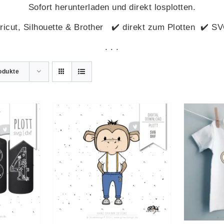
Sofort herunterladen und direkt losplotten.
Cricut, Silhouette & Brother ✔️ direkt zum Plotten ✔️ S
. . .
odukte
ARENKORB
IN DEN WARENKORB
I
TAILS
/
DETAILS