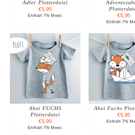
Adler Plotterdatei
Adventszah
Plotterdat
€
5,95
€
5,95
Enthält 7% Mwst.
Enthält 7% Mw
B
IN DEN WARENKORB
IN DEN W
/
DETAILS
/
DE
Ahoi FUCHS
Ahoi Fuchs Plot
Plotterdatei
€
5,95
€
5,95
Enthält 7% Mw
Enthält 7% Mwst.