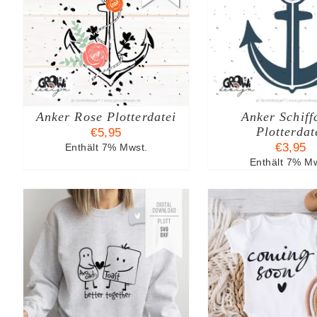
B
IN DEN WARENKORB
IN DEN W
/
DETAILS
/
DE
Anker Rose Plotterdatei
Anker Schiff
Plotterdat
€
5,95
€
3,95
Enthält 7% Mwst.
Enthält 7% Mw
B
IN DEN WARENKORB
IN DEN W
/
DETAILS
/
DE