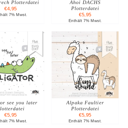
ech Plotterdatei
Ahoi DACHS
Plotterdatei
€
4,95
€
5,95
thält 7% Mwst.
Enthält 7% Mwst.
N DEN WARENKORB
/
DETAILS
tor see you later
Alpaka Faultier
lotterdatei
Plotterdatei
€
5,95
€
5,95
thält 7% Mwst.
Enthält 7% Mwst.