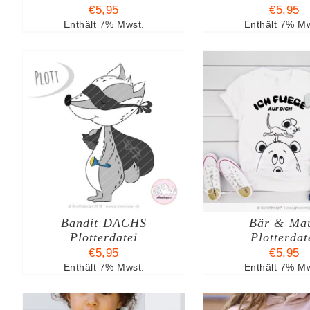
€
5,95
€
5,95
Enthält 7% Mwst.
Enthält 7% Mw
B
IN DEN WARENKORB
IN DEN W
/
DETAILS
/
DE
Bandit DACHS
Bär & Ma
Plotterdatei
Plotterdat
€
5,95
€
5,95
Enthält 7% Mwst.
Enthält 7% Mw