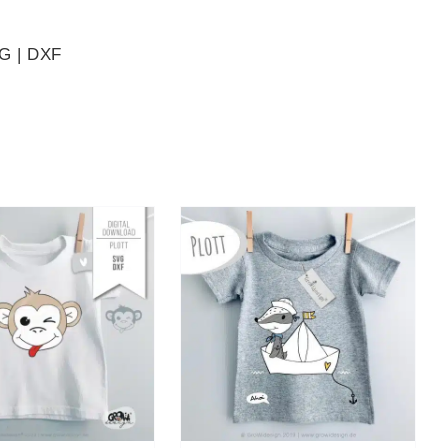
VG | DXF
N DEN WARENKORB
/
DETAILS