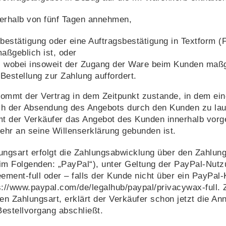
erhalb von fünf Tagen annehmen,
bestätigung oder eine Auftragsbestätigung in Textform (F
aßgeblich ist, oder
t, wobei insoweit der Zugang der Ware beim Kunden maßge
estellung zur Zahlung auffordert.
ommt der Vertrag in dem Zeitpunkt zustande, in dem eine 
h der Absendung des Angebots durch den Kunden zu lauf
 der Verkäufer das Angebot des Kunden innerhalb vorgena
ehr an seine Willenserklärung gebunden ist.
gsart erfolgt die Zahlungsabwicklung über den Zahlungsd
im Folgenden: „PayPal“), unter Geltung der PayPal-Nut
ement-full
oder – falls der Kunde nicht über ein PayPal-
s://www.paypal.com
/de
/legalhub
/paypal
/privacywax-full
. 
n Zahlungsart, erklärt der Verkäufer schon jetzt die A
Bestellvorgang abschließt.