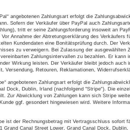
Pal“ angebotenen Zahlungsart erfolgt die Zahlungsabwic
 kann. Sofern der Verkäufer über PayPal auch Zahlungsar
hlung), tritt er seine Zahlungsforderung insoweit an Pa
 Vor Annahme der Abtretungserklärung des Verkäufers f
telten Kundendaten eine Bonitätsprüfung durch. Der Ver
bnisses zu verweigern. Bei Zulassung der ausgewählten
n vereinbarten Zahlungsintervallen zu bezahlen. Er kann
ender Wirkung leisten. Der Verkäufer bleibt jedoch auch 
it, Versendung, Retouren, Reklamationen, Widerrufserk
pe“ angebotenen Zahlungsart erfolgt die Zahlungsabwick
al Dock, Dublin, Irland (nachfolgend "Stripe"). Die ein
t. Zur Abwicklung von Zahlungen kann sich Stripe weiter
unde ggf. gesondert hingewiesen wird. Weitere Informati
pe ist der Rechnungsbetrag mit Vertragsschluss sofort fä
1 Grand Canal Street Lower, Grand Canal Dock, Dublin, Ir