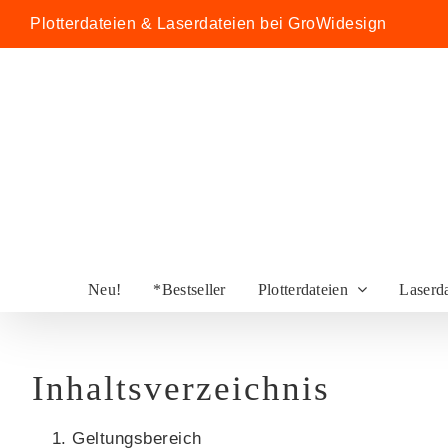
Zum
Plotterdateien & Laserdateien bei GroWidesign
Inhalt
springen
Neu!
*Bestseller
Plotterdateien
Laserd
Inhaltsverzeichnis
Geltungsbereich