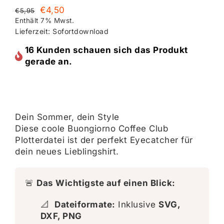
Ursprünglicher
Aktueller
€
4,50
€
5,95
Preis
Preis
Enthält 7% Mwst.
Lieferzeit: Sofortdownload
war:
ist:
€5,95
€4,50.
16 Kunden schauen sich das Produkt
gerade an.
Dein Sommer, dein Style
Diese coole Buongiorno Coffee Club
Plotterdatei ist der perfekt Eyecatcher für
dein neues Lieblingshirt.
🚨
Das Wichtigste auf einen Blick:
📐
Dateiformate:
Inklusive
SVG,
DXF, PNG