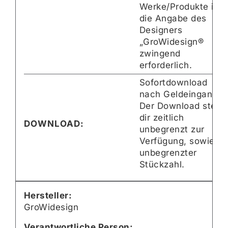
Werke/Produkte ist
die Angabe des
Designers
„GroWidesign®
zwingend
erforderlich.
Sofortdownload
nach Geldeingang
Der Download steht
dir zeitlich
DOWNLOAD:
unbegrenzt zur
Verfügung, sowie mi
unbegrenzter
Stückzahl.
Hersteller:
GroWidesign
Verantwortliche Person: