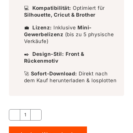
💻
Kompatibilität:
Optimiert für
Silhouette, Cricut & Brother
💼
Lizenz:
Inklusive
Mini-
Gewerbelizenz
(bis zu 5 physische
Verkäufe)
✒️
Design-Stil:
Front &
Rückenmotiv
🚀
Sofort-Download:
Direkt nach
dem Kauf herunterladen & losplotten
Buongiorno
Coffee
Alternative:
Club