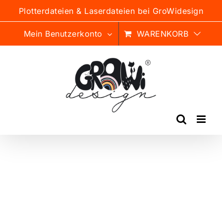
Zum
Plotterdateien & Laserdateien bei GroWidesign
Inhalt
springen
Mein Benutzerkonto
WARENKORB
ANGEBOT
NEU
%