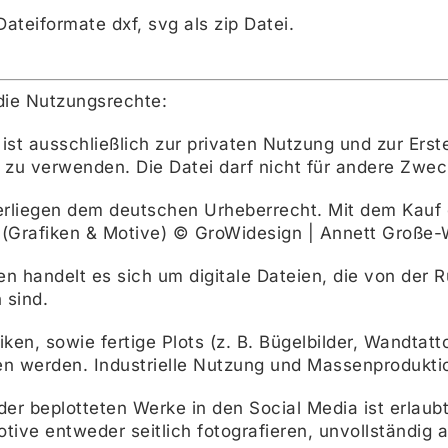
Dateiformate dxf, svg als zip Datei.
die Nutzungsrechte:
i ist ausschließlich zur privaten Nutzung und zur Ers
 zu verwenden. Die Datei darf nicht für andere Zw
erliegen dem deutschen Urheberrecht. Mit dem Kauf e
 (Grafiken & Motive) © GroWidesign | Annett Große-
ien handelt es sich um digitale Dateien, die von de
 sind.
ken, sowie fertige Plots (z. B. Bügelbilder, Wandtatto
n werden. Industrielle Nutzung und Massenproduktio
der beplotteten Werke in den Social Media ist erlaubt
tive entweder seitlich fotografieren, unvollständig 