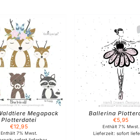
IN DEN WARENKORB
/
IN DEN WAREN
DETAILS
DETAIL
Waldtiere Megapack
Ballerina Plotter
Plotterdatei
€
5,95
€
12,95
Enthält 7% Mwst.
Enthält 7% Mwst.
Lieferzeit: sofort lief
erzeit: sofort lieferbar