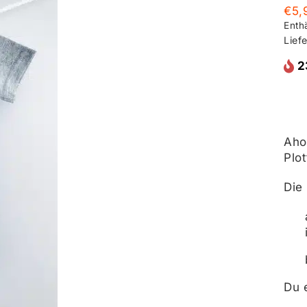
€
5,
Enth
Liefe
2
Aho
Plot
Die 
Du e