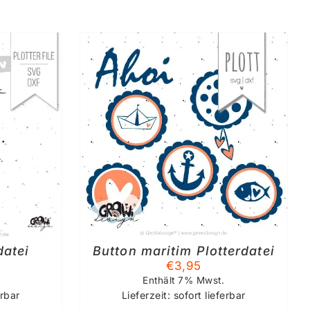
KORB
/
S
datei
Button maritim Plotterdatei
€
3,95
Enthält 7% Mwst.
erbar
Lieferzeit: sofort lieferbar