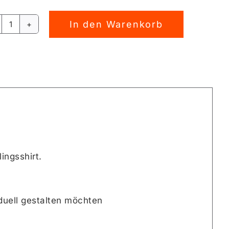
In den Warenkorb
Ahoi
rnative:
FUCHS
Plotterdatei
[Digital]
Menge
ingsshirt.
viduell gestalten möchten