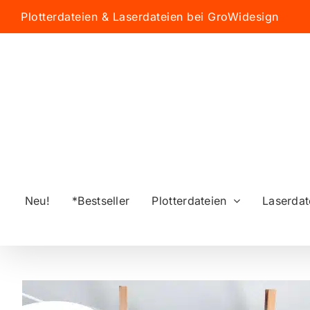
Zum
Plotterdateien & Laserdateien bei GroWidesign
Inhalt
springen
Neu!
*Bestseller
Plotterdateien
Laserdat