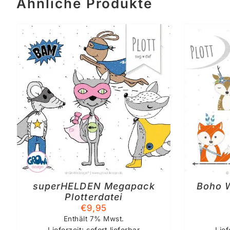
Ähnliche Produkte
IN DEN WARENKORB
/
DETAILS
superHELDEN Megapack
Boho 
Plotterdatei
€
9,95
Enthält 7% Mwst.
Lieferzeit: sofort lieferbar
Lief