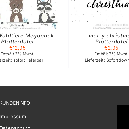
Waldtiere Megapack
merry christm
Plotterdatei
Plotterdatei
€
12,95
€
2,95
Enthält 7% Mwst.
Enthält 7% Mwst.
erzeit: sofort lieferbar
Lieferzeit: Sofortdow
KUNDENINFO
Impressum
Datenschutz