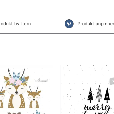
rodukt twittern
Produkt anpinne
IN DEN WARENKORB
/
IN DEN WAREN
DETAILS
DETAIL