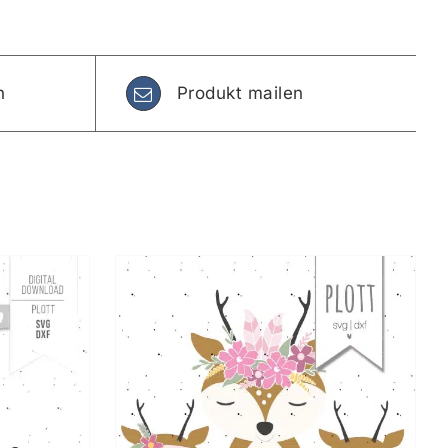
n
Produkt mailen
KORB
/
S