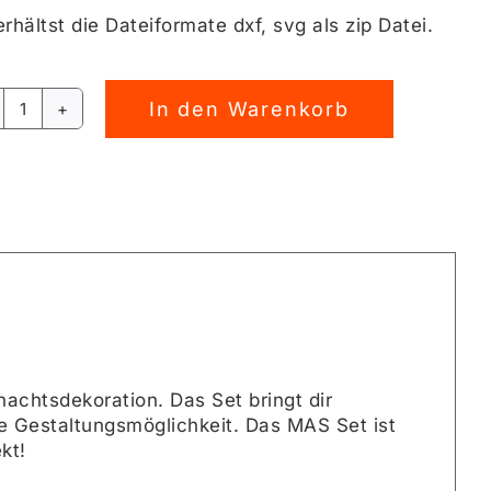
rhältst die Dateiformate dxf, svg als zip Datei.
In den Warenkorb
Fingerabdruck
rnative:
XMAS
Plotterdatei
[Digital]
Menge
achtsdekoration. Das Set bringt dir
ige Gestaltungsmöglichkeit. Das MAS Set ist
kt!