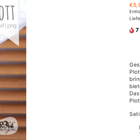
€
5,
Enth
Liefe
7
Ges
Plo
bri
biet
Das
Plot
Seti