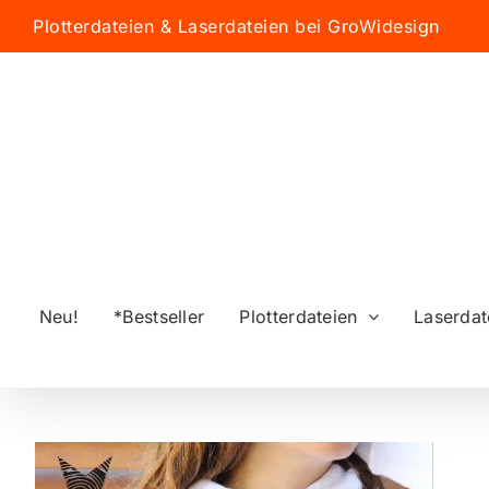
Zum
Plotterdateien & Laserdateien bei GroWidesign
Inhalt
springen
Neu!
*Bestseller
Plotterdateien
Laserdat