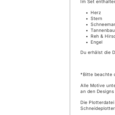
Im Set enthalte
Herz
Stern
Schneema
Tannenba
Reh & Hirs
Engel
Du erhälst die D
*Bitte beachte 
Alle Motive unt
an den Designs
Die Plotterdate
Schneideplotter