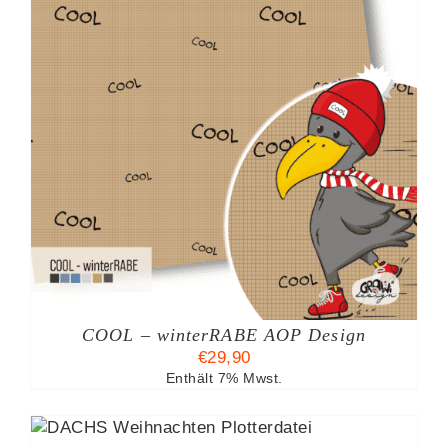
COOL – winterRABE AOP Design
TE
€
29,90
Enthält 7% Mwst.