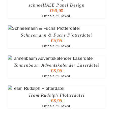
S
schneeHASE Panel Design
€
59,90
Enthält 7% Mwst.
N
Schneemann & Fuchs Plotterdatei
€
5,95
Enthält 7% Mwst.
EITE
Tannenbaum Adventskalender Laserdatei
€
3,95
Enthält 7% Mwst.
B
Team Rudolph Plotterdatei
€
3,95
Enthält 7% Mwst.