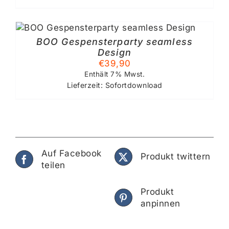
TIONEN
NNEN
S
F
BOO Gespensterparty seamless
R
Design
ODUKTSEITE
€
39,90
WÄHLT
N
Enthält 7% Mwst.
RDEN
Lieferzeit: Sofortdownload
EITE
Auf Facebook
Produkt twittern
teilen
Produkt
anpinnen