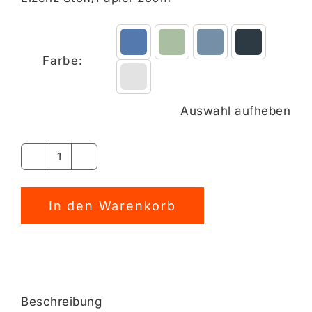
Farbe:
Auswahl aufheben
ZuckerstangenFAULI
Panel
Design
In den Warenkorb
Menge
Alternative:
Beschreibung