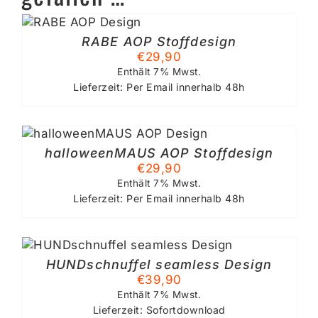
G
ESES
ODUKT
RABE AOP Stoffdesign
IST
€
29,90
HRERE
Enthält 7% Mwst.
RIANTEN
Lieferzeit: Per Email innerhalb 48h
F.
TIONEN
NNEN
F
halloweenMAUS AOP Stoffdesign
R
€
29,90
ODUKTSEITE
Enthält 7% Mwst.
WÄHLT
Lieferzeit: Per Email innerhalb 48h
RDEN
SES
ODUKT
HUNDschnuffel seamless Design
IST
€
39,90
HRERE
RIANTEN
Enthält 7% Mwst.
.
Lieferzeit: Sofortdownload