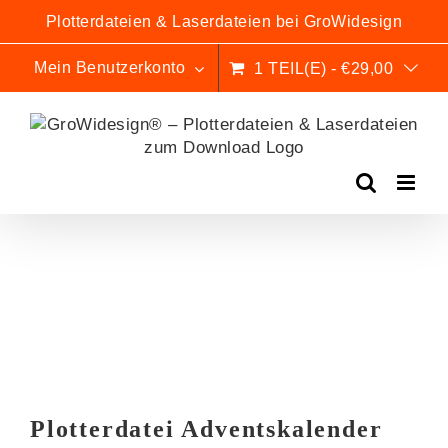
Zum
Plotterdateien & Laserdateien bei GroWidesign
Inhalt
springen
Mein Benutzerkonto
1 TEIL(E)
-
€
29,00
ANGEBOT
%
Plotterdatei Adventskalender