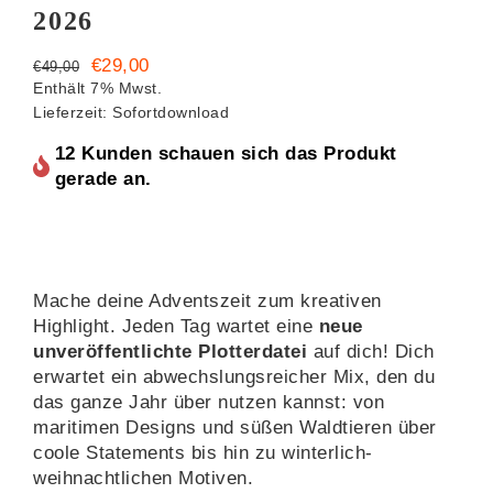
2026
Ursprünglicher
Aktueller
€
29,00
€
49,00
Preis
Preis
Enthält 7% Mwst.
Lieferzeit: Sofortdownload
war:
ist:
€49,00
€29,00.
12 Kunden schauen sich das Produkt
gerade an.
Mache deine Adventszeit zum kreativen
Highlight. Jeden Tag wartet eine
neue
unveröffentlichte Plotterdatei
auf dich! Dich
erwartet ein abwechslungsreicher Mix, den du
das ganze Jahr über nutzen kannst: von
maritimen Designs und süßen Waldtieren über
coole Statements bis hin zu winterlich-
weihnachtlichen Motiven.