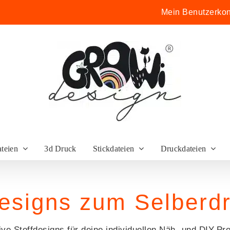
Mein Benutzerkon
ateien
3d Druck
Stickdateien
Druckdateien
designs zum Selberd
ive Stoffdesigns für deine individuellen Näh- und DIY-Pro