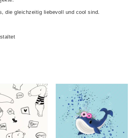
 die gleichzeitig liebevoll und cool sind.
staltet
AUSFÜHRUNG
DIESES
ÄHLEN
/
DETAILS
PRODUKT
WEIST