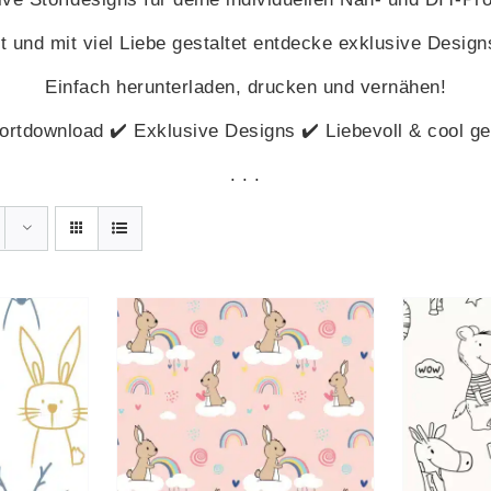
 und mit viel Liebe gestaltet entdecke exklusive Designs,
Einfach herunterladen, drucken und vernähen!
ortdownload ✔️ Exklusive Designs ✔️ Liebevoll & cool ge
. . .
HRUNG
AUSFÜHRUNG
ESES
DIESES
DETAILS
WÄHLEN
/
DETAILS
W
RODUKT
PRODUKT
IST
WEIST