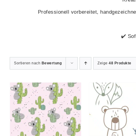
Professionell vorbereitet, handgezeichnet
✔️ Sof
Sortieren nach
Bewertung
Zeige
48 Produkte
AUSFÜHRUNG
AUSFÜ
DIESES
DI
S
WÄHLEN
/
DETAILS
WÄHLEN
/
PRODUKT
P
WEIST
WE