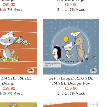
KÖNNEN
€
59,90
€
59,90
AUF
thält 7% Mwst.
Enthält 7% Mwst.
DER
PRODUKTSEITE
GEWÄHLT
WERDEN
AUSFÜHRUNG
DIESES
ÄHLEN
/
DETAILS
PRODUKT
WEIST
MEHRERE
VARIANTEN
AUF.
erDACHS PANEL
DIE
GeburtstagsFREUNDE
OPTIONEN
Design
PANEL Design boy
KÖNNEN
€
59,90
€
59,90
AUF
thält 7% Mwst.
Enthält 7% Mwst.
DER
PRODUKTSEITE
GEWÄHLT