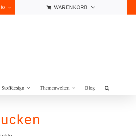
to
WARENKORB
Stoffdesign
Themenwelten
Blog
rucken
jekte.