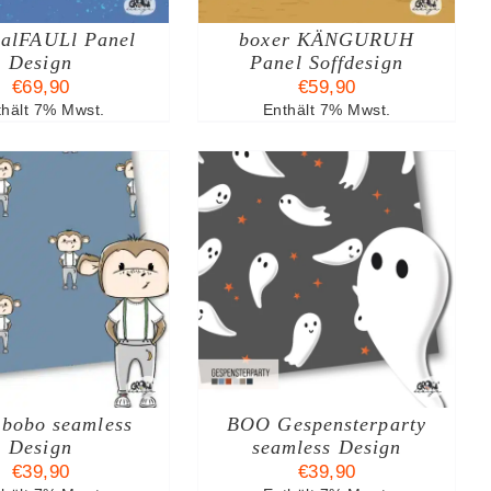
AUF.
malFAULl Panel
DIE
boxer KÄNGURUH
OPTIONEN
Design
Panel Soffdesign
KÖNNEN
€
69,90
€
59,90
AUF
thält 7% Mwst.
Enthält 7% Mwst.
DER
PRODUKTSEITE
GEWÄHLT
WERDEN
AUSFÜHRUNG
DIESES
ÄHLEN
/
DETAILS
PRODUKT
WEIST
MEHRERE
VARIANTEN
AUF.
bobo seamless
DIE
BOO Gespensterparty
OPTIONEN
Design
seamless Design
KÖNNEN
€
39,90
€
39,90
AUF