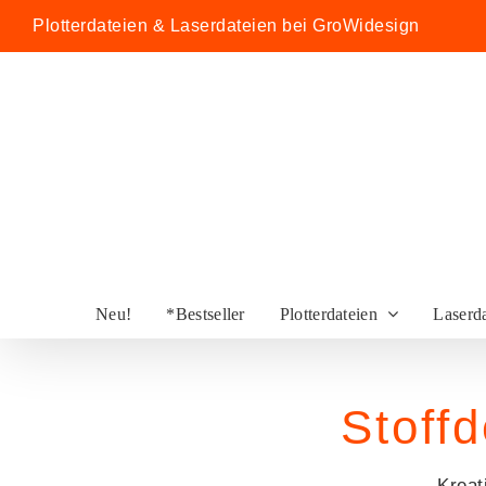
Zum
Plotterdateien & Laserdateien bei GroWidesign
Inhalt
springen
Neu!
*Bestseller
Plotterdateien
Laserd
Stoff
Kreat