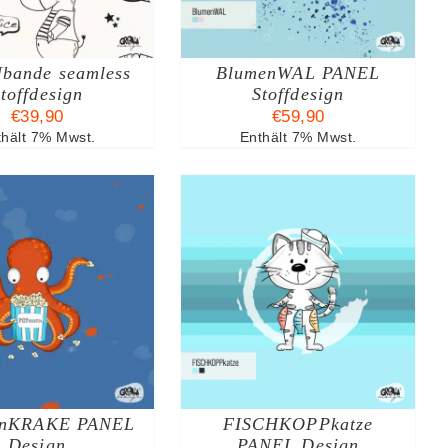
MEHRERE
VARIANTEN
AUF.
bande seamless
DIE
BlumenWAL PANEL
OPTIONEN
toffdesign
Stoffdesign
KÖNNEN
€
39,90
€
59,90
AUF
thält 7% Mwst.
Enthält 7% Mwst.
DER
PRODUKTSEITE
GEWÄHLT
WERDEN
AUSFÜHRUNG
DIESES
ÄHLEN
/
DETAILS
PRODUKT
WEIST
MEHRERE
VARIANTEN
AUF.
rnKRAKE PANEL
DIE
FISCHKOPPkatze
OPTIONEN
Design
PANEL Design