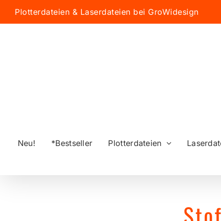
Zum
Plotterdateien & Laserdateien bei GroWidesign
Inhalt
springen
Neu!
*Bestseller
Plotterdateien
Laserdat
Sto