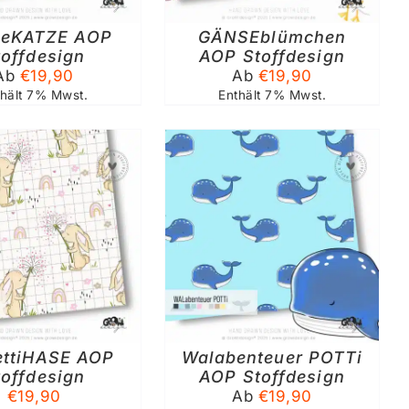
AUF.
seKATZE AOP
DIE
GÄNSEblümchen
OPTIONEN
toffdesign
AOP Stoffdesign
KÖNNEN
Ab
€
19,90
Ab
€
19,90
AUF
thält 7% Mwst.
Enthält 7% Mwst.
DER
PRODUKTSEITE
GEWÄHLT
WERDEN
SFÜHRUNG WÄHLEN
DIESES
/
DETAILS
PRODUKT
WEIST
MEHRERE
VARIANTEN
AUF.
ettiHASE AOP
DIE
Walabenteuer POTTi
OPTIONEN
toffdesign
AOP Stoffdesign
KÖNNEN
€
19,90
Ab
€
19,90