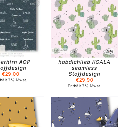
WERDEN
SFÜHRUNG WÄHLEN
DIESES
/
DETAILS
PRODUKT
WEIST
MEHRERE
VARIANTEN
AUF.
erhirn AOP
DIE
habdichlieb KOALA
OPTIONEN
toffdesign
seamless
KÖNNEN
Stoffdesign
€
29,00
AUF
€
29,90
thält 7% Mwst.
DER
Enthält 7% Mwst.
PRODUKTSEITE
GEWÄHLT
WERDEN