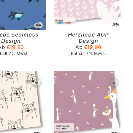
PRODUKT
WEIST
MEHRERE
VARIANTEN
AUF.
ebe seamless
DIE
Herzliebe AOP
OPTIONEN
Design
Design
KÖNNEN
Ab
€
19,90
Ab
€
19,90
AUF
thält 7% Mwst.
Enthält 7% Mwst.
DER
PRODUKTSEITE
GEWÄHLT
WERDEN
SFÜHRUNG WÄHLEN
DIESES
/
DETAILS
PRODUKT
WEIST
MEHRERE
VARIANTEN