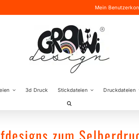
Mein Benutzerkon
eien
3d Druck
Stickdateien
Druckdateien
ffdesigns zum Selberdru