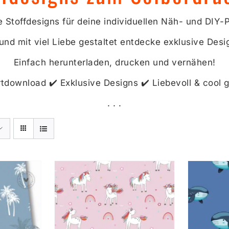
e Stoffdesigns für deine individuellen Näh- und DIY-P
nd mit viel Liebe gestaltet entdecke exklusive Design
Einfach herunterladen, drucken und vernähen!
rtdownload ✔️ Exklusive Designs ✔️ Liebevoll & cool g
. . .
G WÄHLEN
AUSFÜHRUNG WÄHLEN
AU
S
DIESES
TAILS
/
DETAILS