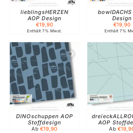
AUF.
AUF.
lieblingsHERZEN
DIE
bowlDACHS
DIE
OPTIONEN
OPTIO
AOP Design
Design
KÖNNEN
KÖNN
€
19,90
€
19,90
AUF
AUF
Enthält 7% Mwst.
Enthält 7% Mw
DER
DER
PRODUKTSEITE
PRODU
GEWÄHLT
GEWÄ
WERDEN
WERD
N
AUSFÜHRUNG WÄHLEN
AUSFÜHRUN
DIESES
DIESE
/
DETAILS
/
DE
PRODUKT
PROD
WEIST
WEIST
MEHRERE
MEHRE
VARIANTEN
VARIA
AUF.
AUF.
DINOschuppen AOP
DIE
dreieckALLR
DIE
OPTIONEN
OPTIO
Stoffdesign
AOP Stoffd
KÖNNEN
KÖNN
Ab
€
19,90
Ab
€
19,9