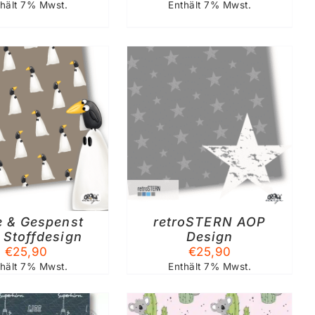
AUF
thält 7% Mwst.
Enthält 7% Mwst.
DER
PRODUKTSEITE
GEWÄHLT
WERDEN
SFÜHRUNG WÄHLEN
DIESES
/
DETAILS
PRODUKT
WEIST
MEHRERE
VARIANTEN
AUF.
 & Gespenst
DIE
retroSTERN AOP
OPTIONEN
Stoffdesign
Design
KÖNNEN
€
25,90
€
25,90
AUF
thält 7% Mwst.
Enthält 7% Mwst.
DER
PRODUKTSEITE
GEWÄHLT