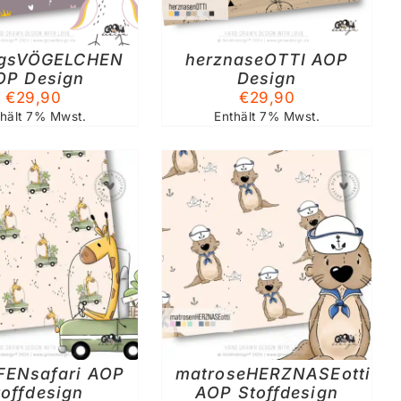
MEHRERE
VARIANTEN
AUF.
ingsVÖGELCHEN
DIE
herznaseOTTI AOP
OPTIONEN
OP Design
Design
KÖNNEN
€
29,90
€
29,90
AUF
thält 7% Mwst.
Enthält 7% Mwst.
DER
PRODUKTSEITE
GEWÄHLT
WERDEN
SFÜHRUNG WÄHLEN
DIESES
/
DETAILS
PRODUKT
WEIST
MEHRERE
VARIANTEN
AUF.
FENsafari AOP
DIE
matroseHERZNASEotti
OPTIONEN
toffdesign
AOP Stoffdesign