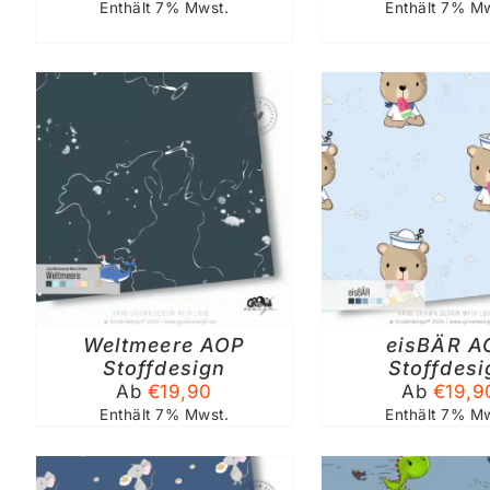
AUF
AUF
Enthält 7% Mwst.
Enthält 7% Mw
DER
DER
PRODUKTSEITE
PRODU
GEWÄHLT
GEWÄ
WERDEN
WERD
N
AUSFÜHRUNG WÄHLEN
AUSFÜHRUN
DIESES
DIESE
/
DETAILS
/
DE
PRODUKT
PROD
WEIST
WEIST
MEHRERE
MEHRE
VARIANTEN
VARIA
AUF.
AUF.
Weltmeere AOP
DIE
eisBÄR A
DIE
OPTIONEN
OPTIO
Stoffdesign
Stoffdesi
KÖNNEN
KÖNN
Ab
€
19,90
Ab
€
19,9
AUF
AUF
Enthält 7% Mwst.
Enthält 7% Mw
DER
DER
PRODUKTSEITE
PRODU
GEWÄHLT
GEWÄ