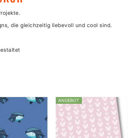
rojekte.
s, die gleichzeitig liebevoll und cool sind.
estaltet
ANGEBOT
%
SFÜHRUNG WÄHLEN
DIESES
/
DETAILS