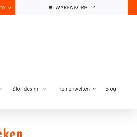
to
WARENKORB
Stoffdesign
Themenwelten
Blog
cken