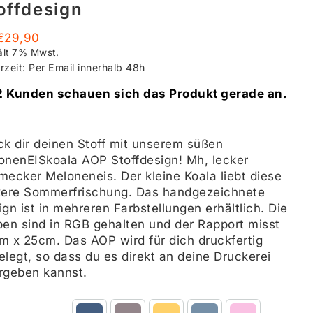
offdesign
€
29,90
ält 7% Mwst.
erzeit: Per Email innerhalb 48h
2 Kunden schauen sich das Produkt gerade an.
ck dir deinen Stoff mit unserem süßen
onenEISkoala AOP Stoffdesign! Mh, lecker
mecker Meloneneis. Der kleine Koala liebt diese
kere Sommerfrischung. Das handgezeichnete
gn ist in mehreren Farbstellungen erhältlich. Die
ben sind in RGB gehalten und der Rapport misst
m x 25cm. Das AOP wird für dich druckfertig
elegt, so dass du es direkt an deine Druckerei
rgeben kannst.