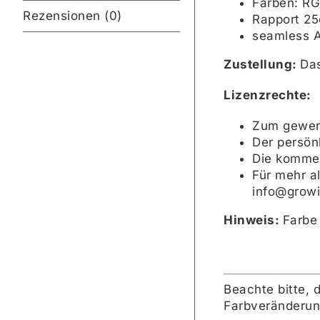
Farben: R
Rezensionen (0)
Rapport 2
seamless 
Zustellung:
Das
Lizenzrechte:
Zum gewerb
Der persönl
Die kommer
Für mehr a
info@growi
Hinweis:
Farbe
Beachte bitte, 
Farbveränderun