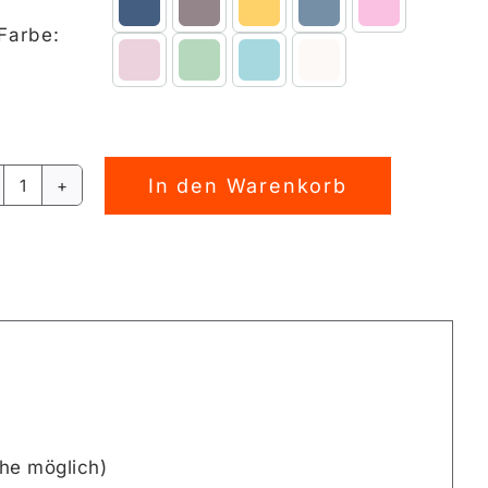

Farbe:
In den Warenkorb
MelonenEISkoala
AOP
Stoffdesign
rnative:
[Digital]
Menge
he möglich)