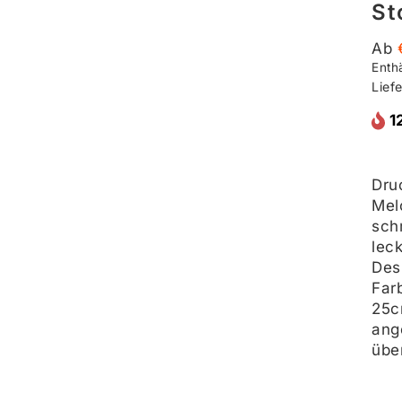
St
Ab
Enth
Lief
1
Dru
Mel
sch
lec
Desi
Far
25c
ang
übe