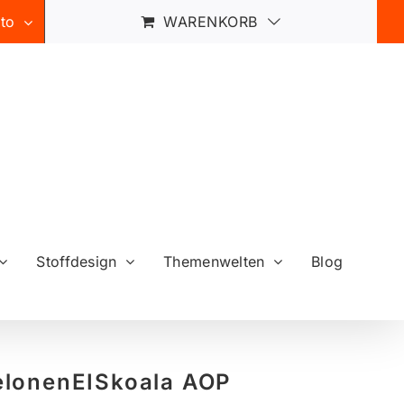
to
WARENKORB
Stoffdesign
Themenwelten
Blog
lonenEISkoala AOP