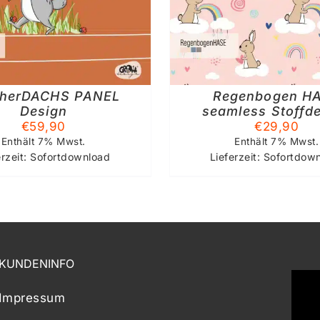
MEHRERE
VARIANTEN
AUF.
DIE
OPTIONEN
KÖNNEN
cherDACHS PANEL
Regenbogen H
AUF
Design
seamless Stoffd
DER
€
59,90
€
29,90
PRODUKTSEITE
GEWÄHLT
Enthält 7% Mwst.
Enthält 7% Mwst.
WERDEN
erzeit: Sofortdownload
Lieferzeit: Sofortdow
KUNDENINFO
Impressum