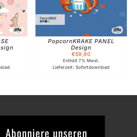
MEHRERE
VARIANTEN
AUF.
DIE
OPTIONEN
KÖNNEN
ASE
PopcornKRAKE PANEL
AUF
esign
Design
DER
€
59,90
PRODUKTSEITE
GEWÄHLT
Enthält 7% Mwst.
WERDEN
nload
Lieferzeit: Sofortdownload
Abonniere unseren