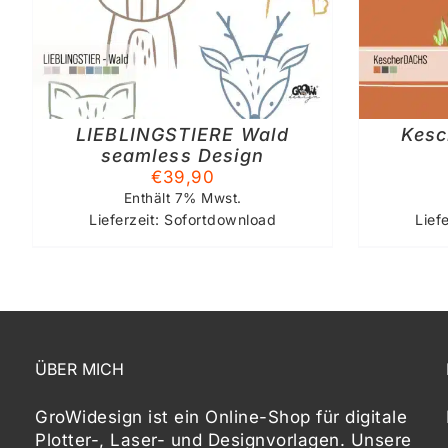
HRERE
MEHRERE
RIANTEN
VARIANTEN
.
AUF.
DIE
TIONEN
OPTIONEN
NNEN
KÖNNEN
LIEBLINGSTIERE Wald
Kes
F
AUF
seamless Design
R
DER
€
39,90
ODUKTSEITE
PRODUKTSEITE
WÄHLT
GEWÄHLT
Enthält 7% Mwst.
RDEN
WERDEN
Lieferzeit: Sofortdownload
Lief
ÜBER MICH
GroWidesign ist ein Online-Shop für digitale
Plotter-, Laser- und Designvorlagen
. Unsere