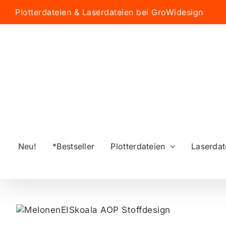
Zum
Plotterdateien & Laserdateien bei GroWidesign
Inhalt
springen
Neu!
*Bestseller
Plotterdateien
Laserdat