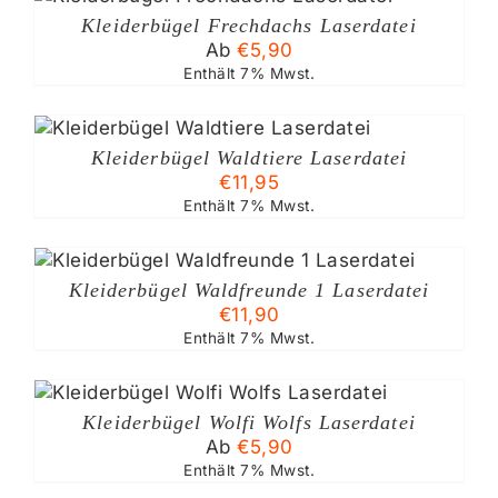
DUKT
ONEN
RDEN
Kleiderbügel Frechdachs Laserdatei
T
NEN
Ab
€
5,90
RERE
ANTEN
Enthält 7% Mwst.
UKTSEITE
ÄHLT
IONEN
DEN
Kleiderbügel Waldtiere Laserdatei
NEN
€
11,95
Enthält 7% Mwst.
UKTSEITE
ÄHLT
DEN
Kleiderbügel Waldfreunde 1 Laserdatei
€
11,90
Enthält 7% Mwst.
ES
DUKT
Kleiderbügel Wolfi Wolfs Laserdatei
ST
Ab
€
5,90
RERE
IANTEN
Enthält 7% Mwst.