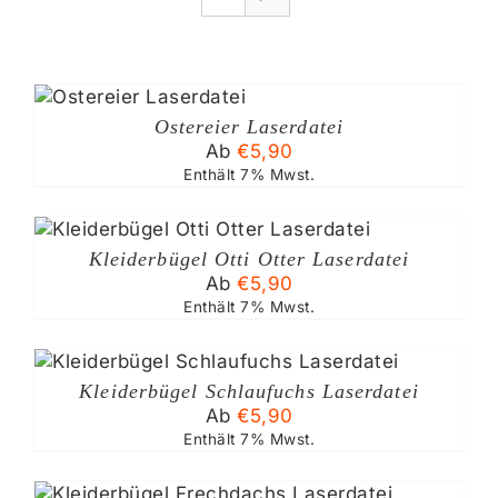
SES
DUKT
Ostereier Laserdatei
ST
Ab
€
5,90
RERE
Enthält 7% Mwst.
IANTEN
.
SES
ODUKT
IONEN
Kleiderbügel Otti Otter Laserdatei
ST
NEN
Ab
€
5,90
RERE
IANTEN
Enthält 7% Mwst.
.
DUKTSEITE
ES
ÄHLT
DUKT
IONEN
DEN
Kleiderbügel Schlaufuchs Laserdatei
T
NNEN
Ab
€
5,90
ERE
F
ANTEN
Enthält 7% Mwst.
DUKTSEITE
ES
WÄHLT