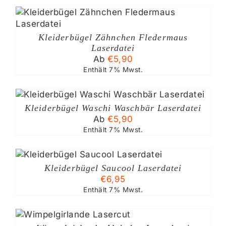
IONEN
NEN
Kleiderbügel Zähnchen Fledermaus
Laserdatei
DUKTSEITE
Ab
€
5,90
ÄHLT
Enthält 7% Mwst.
DEN
Kleiderbügel Waschi Waschbär Laserdatei
Ab
€
5,90
TE
Enthält 7% Mwst.
Kleiderbügel Saucool Laserdatei
€
6,95
Enthält 7% Mwst.
ITE