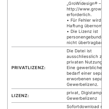
„GroWidesign® –
http://www.growides
erforderlich.
• Für Fehler wird ke
Haftung übernomme
• Die Lizenz ist
personengebunden 
nicht übertragbar.
Die Datei ist
ausschliesslich zur
privaten Nutzung.
PRIVATLIZENZ:
Eine gewerbliche N
bedarf einer separat
erworbenen separat
Gewerbelizenz.
privat, Digistamp-
LIZENZ:
Gewerbelizenz
Sofortdownload nac