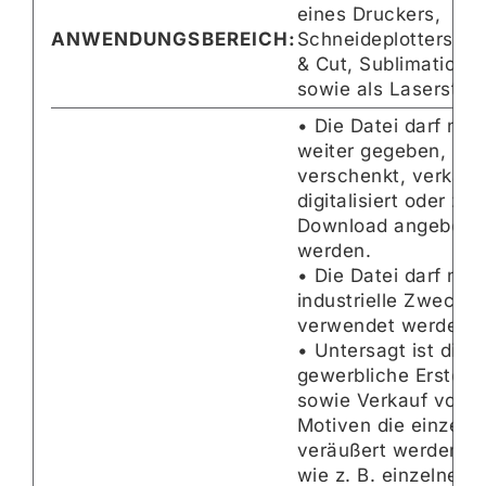
eines Druckers,
ANWENDUNGSBEREICH:
Schneideplotters per
& Cut, Sublimations
sowie als Laserstam
• Die Datei darf nich
weiter gegeben,
verschenkt, verkauft
digitalisiert oder zu
Download angebote
werden.
• Die Datei darf nicht
industrielle Zwecke
verwendet werden.
• Untersagt ist die
gewerbliche Erstell
sowie Verkauf von f
Motiven die einzeln
veräußert werden k
wie z. B. einzelne fe