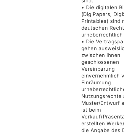
sind.
• Die digitalen Bildn
(DigiPapers, DigiSt
Printables) sind na
deutschen Recht
urheberrechtlich ges
• Die Vertragspartne
gehen ausweislich d
zwischen ihnen
geschlossenen
Vereinbarung
einvernehmlich von 
Einräumung
urheberrechtlicher
Nutzungsrechte an 
Muster/Entwurf aus.
ist beim
Verkauf/Präsentatio
erstellten Werke/Pr
die Angabe des Des