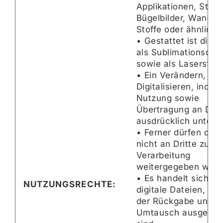
Applikationen, Sticke
Bügelbilder, Wandta
Stoffe oder ähnliche
• Gestattet ist die 
als Sublimationsdru
sowie als Laserstam
• Ein Verändern, Kop
Digitalisieren, indust
Nutzung sowie
Übertragung an Dritt
ausdrücklich untersa
• Ferner dürfen die 
nicht an Dritte zur 
Verarbeitung
weitergegeben werd
• Es handelt sich u
NUTZUNGSRECHTE:
digitale Dateien, die
der Rückgabe und 
Umtausch ausgesch