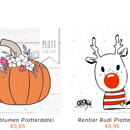
IN DEN WARENKORB
/
IN DEN WAREN
DETAILS
DETAIL
blumen Plotterdatei
Rentier Rudi Plott
€
3,95
€
5,95