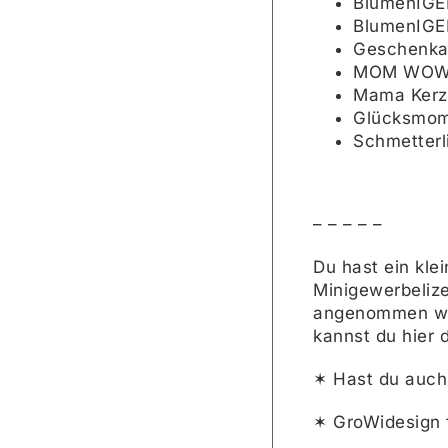
BlumenIGEL
BlumenIGE
Geschenkan
MOM WOW P
Mama Kerze
Glücksmome
Schmetterli
– – – – –
Du hast ein kle
Minigewerbelize
angenommen wir
kannst du
hier
d
✶ Hast du auc
✶ GroWidesign 