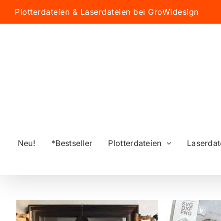
Zum
Plotterdateien & Laserdateien bei GroWidesign
Inhalt
springen
Neu!
*Bestseller
Plotterdateien
Laserdat