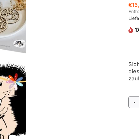
€
16
Enth
Liefe
1
Sic
die
zau
Alte