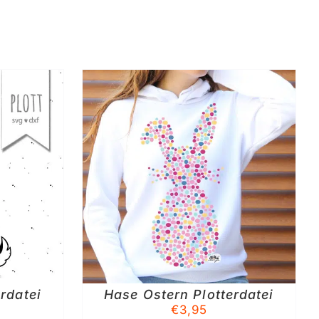
KORB
/
S
erdatei
Hase Ostern Plotterdatei
€
3,95