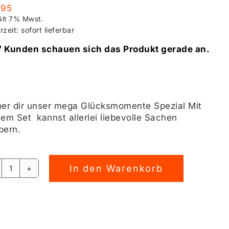
,95
ält 7% Mwst.
rzeit: sofort lieferbar
7 Kunden schauen sich das Produkt gerade an.
her dir unser mega Glücksmomente Spezial Mit
sem Set kannst allerlei liebevolle Sachen
bern.
In den Warenkorb
Glücksmomente
rnative:
Spezial
[Digital]
Menge