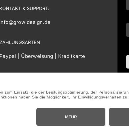
KONTAKT & SUPPORT:
info@growidesign.de
ZAHLUNGSARTEN
Paypal | Überweisung | Kreditkarte
t 2016 - 2026 ©GroWidesign® | Rights Reserved | www.growidesign.de