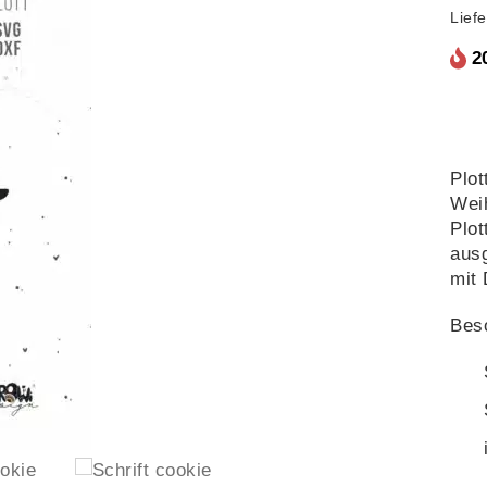
Lief
2
Plot
Weih
Plot
ausg
mit 
Beso