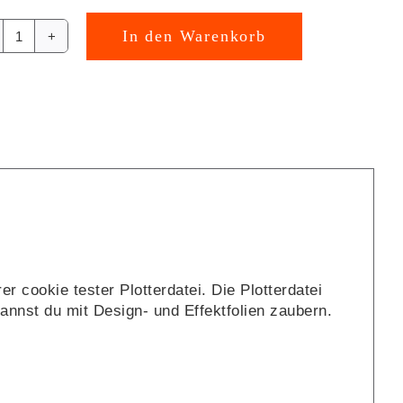
In den Warenkorb
cookie
rnative:
tester
Plotterdatei
[Digital]
Menge
r cookie tester Plotterdatei. Die Plotterdatei
annst du mit Design- und Effektfolien zaubern.