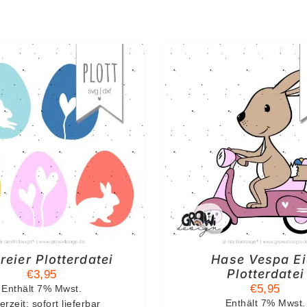
N DEN WARENKORB
/
IN DEN WAREN
DETAILS
DETAIL
reier Plotterdatei
Hase Vespa Ei
Plotterdatei
€
3,95
€
5,95
Enthält 7% Mwst.
erzeit: sofort lieferbar
Enthält 7% Mwst.