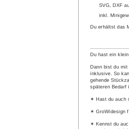
SVG, DXF auf
inkl. Minige
Du erhältst das 
Du hast ein klei
Dann bist du mit
inklusive. So ka
gehende Stückzah
späteren Bedarf
✶ Hast du auch 
✶ GroWidesign f
✶ Kennst du auc