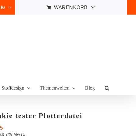
to
WARENKORB
Stoffdesign
Themenwelten
Blog
okie tester Plotterdatei
95
ält 7% Mwst.