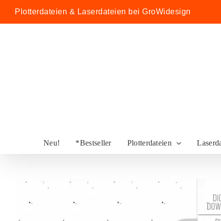
Zum
Plotterdateien & Laserdateien bei GroWidesign
Inhalt
springen
Neu!
*Bestseller
Plotterdateien
Laserd