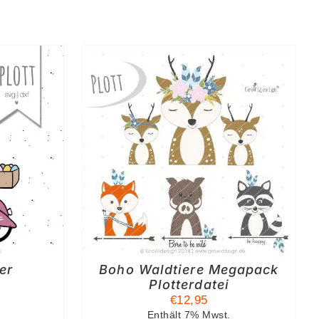
KORB
/
S
er
Boho Waldtiere Megapack
Plotterdatei
€
12,95
Enthält 7% Mwst.