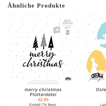
Ähnliche Produkte
IN DEN WARENKORB
/
I
DETAILS
merry christmas
Oste
Plotterdatei
€
2,95
Enthält 7% Mwst.
Lief