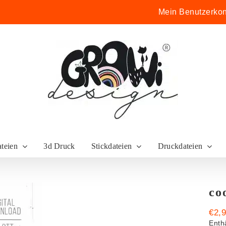
Mein Benutzerkon
ateien
3d Druck
Stickdateien
Druckdateien
co
€
2,
Enth