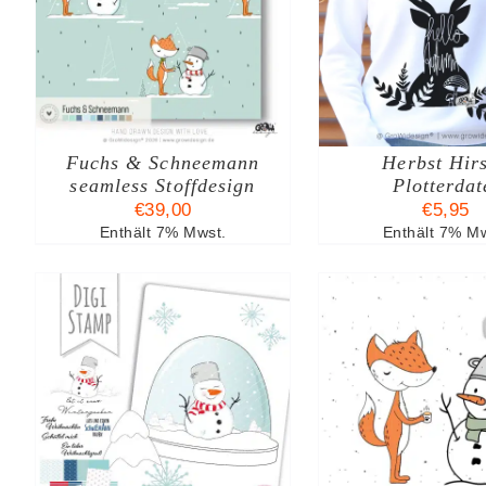
IN DEN WARENKORB
IN DEN W
S
/
DETAILS
/
DE
N
Fuchs & Schneemann
Herbst Hir
seamless Stoffdesign
Plotterdat
€
39,00
€
5,95
Enthält 7% Mwst.
Enthält 7% Mw
EITE
B
IN DEN WARENKORB
IN DEN W
/
DETAILS
/
DE