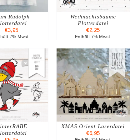
am Rudolph
Weihnachtsbäume
lotterdatei
Plotterdatei
€
3,95
€
2,25
thält 7% Mwst.
Enthält 7% Mwst.
N DEN WARENKORB
/
DETAILS
interRABE
XMAS Orient Laserdatei
lotterdatei
€
6,95
€
5,95
Enthält 7% Mwst.