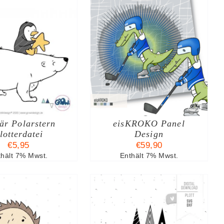
AUSFÜHRUNG
DIESES
ÄHLEN
/
DETAILS
PRODUKT
WEIST
MEHRERE
VARIANTEN
AUF.
är Polarstern
DIE
eisKROKO Panel
OPTIONEN
lotterdatei
Design
KÖNNEN
€
5,95
€
59,90
AUF
thält 7% Mwst.
Enthält 7% Mwst.
DER
PRODUKTSEITE
GEWÄHLT
WERDEN