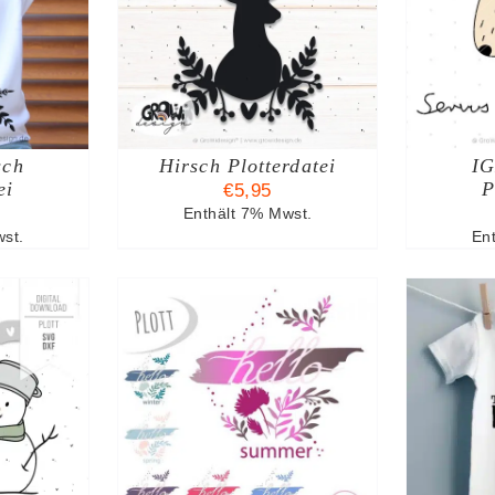
ARENKORB
IN DEN WARENKORB
I
TAILS
/
DETAILS
sch
Hirsch Plotterdatei
IG
ei
P
€
5,95
Enthält 7% Mwst.
st.
En
ARENKORB
IN DEN WARENKORB
I
TAILS
/
DETAILS