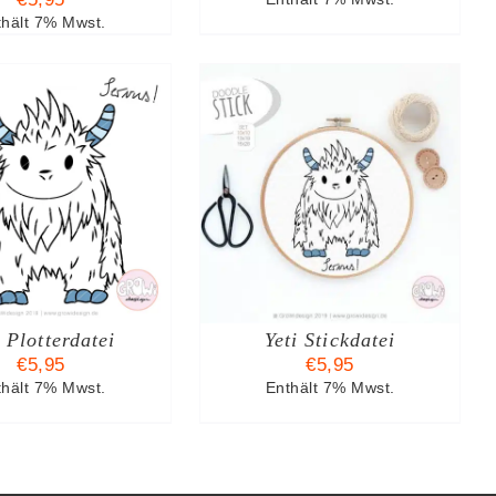
thält 7% Mwst.
N DEN WARENKORB
/
DETAILS
i Plotterdatei
Yeti Stickdatei
€
5,95
€
5,95
thält 7% Mwst.
Enthält 7% Mwst.