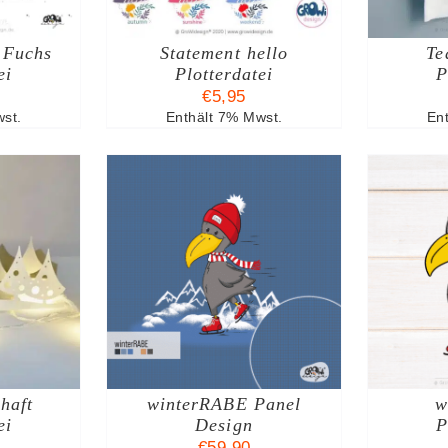
 Fuchs
Statement hello
Te
ei
Plotterdatei
P
€
5,95
st.
Enthält 7% Mwst.
En
HRUNG
IN DEN WARENKORB
I
ESES
DETAILS
/
DETAILS
RODUKT
IST
EHRERE
RIANTEN
F.
haft
E
winterRABE Panel
w
PTIONEN
ei
Design
P
ÖNNEN
€
59,90