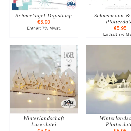
Schneekugel Digistamp
Schneemann &
Plotterdat
€
5,90
€
5,95
Enthält 7% Mwst.
Enthält 7% Mw
B
IN DEN WARENKORB
AUSFÜ
DI
/
DETAILS
WÄHLEN
/
P
WE
M
VA
AU
Winterlandschaft
Winterlandsc
DI
O
Laserdatei
Plotterdat
K
€
5,95
€
5,95