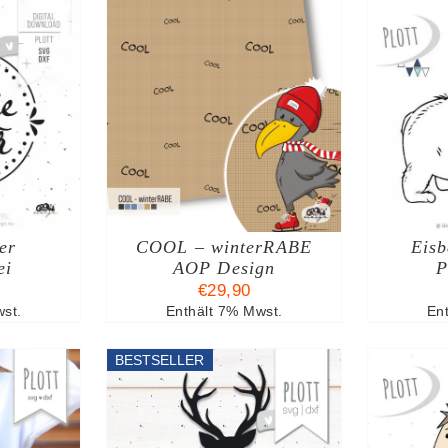
HRUNG
IN DEN WARENKORB
ESES
DETAILS
/
DETAILS
W
RODUKT
IST
EHRERE
RIANTEN
F.
er
E
COOL – winterRABE
Eisb
PTIONEN
ei
AOP Design
P
ÖNNEN
€
29,90
UF
st.
Enthält 7% Mwst.
En
ER
RODUKTSEITE
BESTSELLER
EWÄHLT
ERDEN