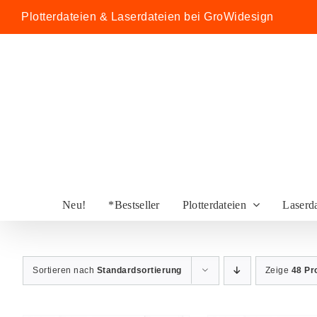
Zum
Plotterdateien & Laserdateien bei GroWidesign
Inhalt
springen
Neu!
*Bestseller
Plotterdateien
Laserd
Sortieren nach
Standardsortierung
Zeige
48 Pr