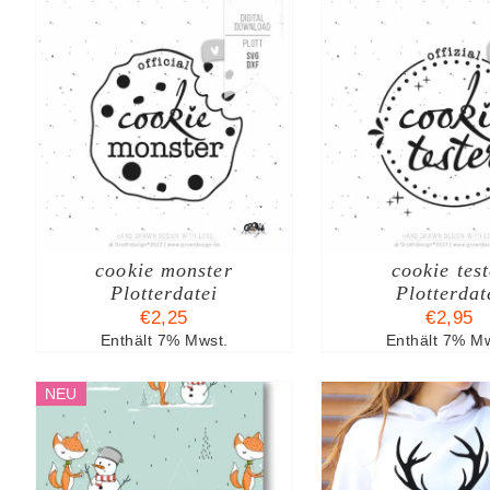
B
IN DEN WARENKORB
AUSFÜ
DI
/
DETAILS
WÄHLEN
/
P
WE
M
VA
AU
cookie monster
cookie test
DI
O
Plotterdatei
Plotterdat
K
€
2,25
€
2,95
A
Enthält 7% Mwst.
Enthält 7% Mw
D
P
NEU
G
W