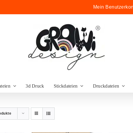
Mein Benutzerkon
ateien
3d Druck
Stickdateien
Druckdateien
odukte