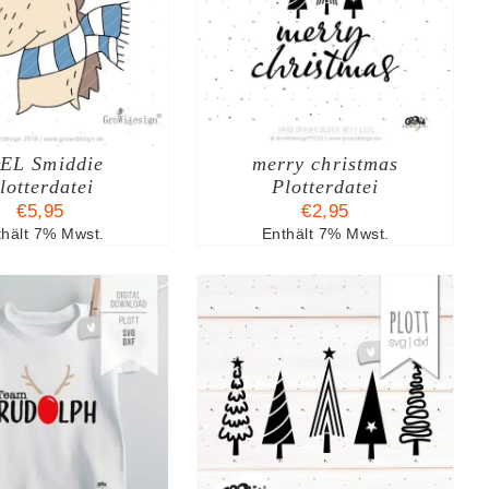
N DEN WARENKORB
/
DETAILS
EL Smiddie
merry christmas
lotterdatei
Plotterdatei
€
5,95
€
2,95
thält 7% Mwst.
Enthält 7% Mwst.
N DEN WARENKORB
/
DETAILS