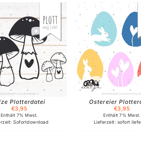
IN DEN WARENKORB
/
IN DEN WAREN
DETAILS
DETAIL
lze Plotterdatei
Ostereier Plotter
€
3,95
€
3,95
Enthält 7% Mwst.
Enthält 7% Mwst.
erzeit: Sofortdownload
Lieferzeit: sofort lief