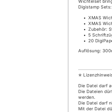
Wichtelset brin
Digistamp Sets:
XMAS Wicht
XMAS Wicht
Zubehör: S
5 Schriftz
20 DigiPape
Auflösung: 300
✯ Lizenzhinwei
Die Datei darf 
Die Dateien dü
werden.
Die Datei darf 
Mit der Datei du