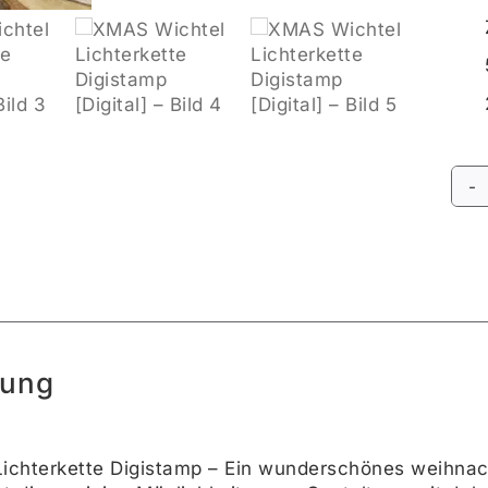
Alte
bung
chterkette Digistamp – Ein wunderschönes weihnacht