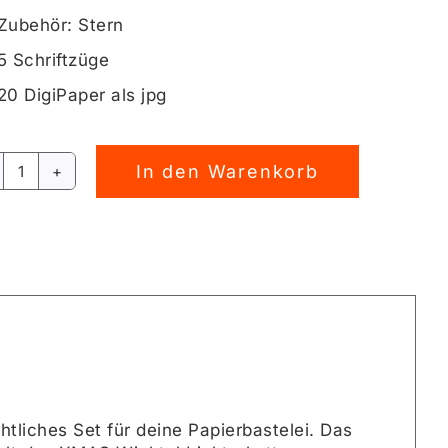
Zubehör: Stern
5 Schriftzüge
20 DigiPaper als jpg
In den Warenkorb
XMAS
rnative:
Wichtel
Lichterkette
Digistamp
[Digital]
Menge
liches Set für deine Papierbastelei. Das