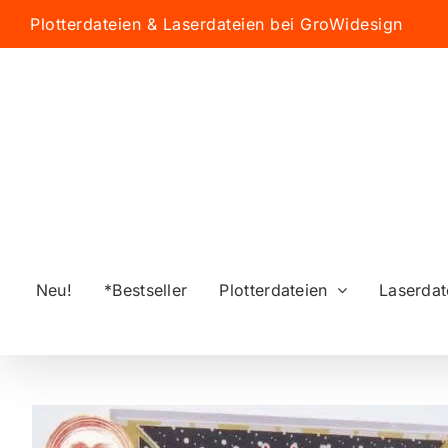
Zum
Plotterdateien & Laserdateien bei GroWidesign
Inhalt
springen
Neu!
*Bestseller
Plotterdateien
Laserdat