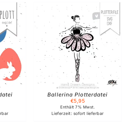
KORB
/
S
datei
Ballerina Plotterdatei
€
5,95
Enthält 7% Mwst.
erbar
Lieferzeit: sofort lieferbar