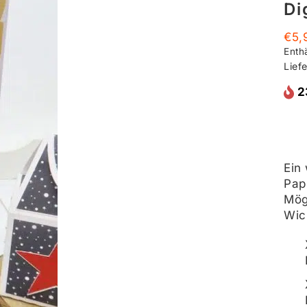
Di
€
5,
Enth
Liefe
2
Ein
Papi
Mög
Wic