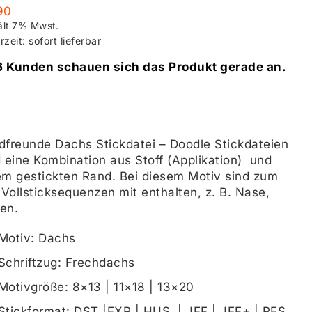
90
ält 7% Mwst.
rzeit: sofort lieferbar
6 Kunden schauen sich das Produkt gerade an.
dfreunde Dachs Stickdatei – Doodle Stickdateien
d eine Kombination aus Stoff (Applikation) und
em gestickten Rand. Bei diesem Motiv sind zum
 Vollsticksequenzen mit enthalten, z. B. Nase,
en.
Motiv: Dachs
Schriftzug: Frechdachs
Motivgröße: 8×13 | 11×18 | 13×20
Stickformat: DST |EXP | HUS, | JEF | JEF+ | PES