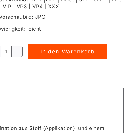
| VIP | VP3 | VP4 | XXX
Vorschaubild: JPG
ierigkeit: leicht
In den Warenkorb
Waldfreunde
rnative:
Dachs
Stickdatei
[Digital]
Menge
nation aus Stoff (Applikation) und einem