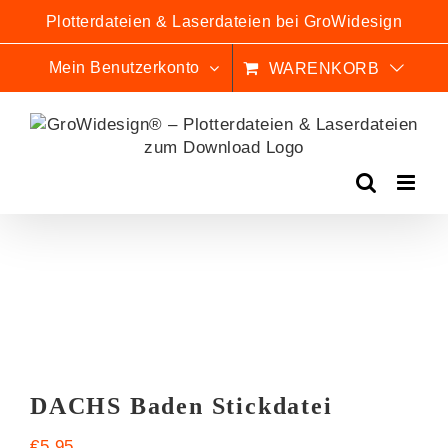
Zum
Plotterdateien & Laserdateien bei GroWidesign
Inhalt
springen
Mein Benutzerkonto
WARENKORB
DACHS Baden Stickdatei
€
5,95