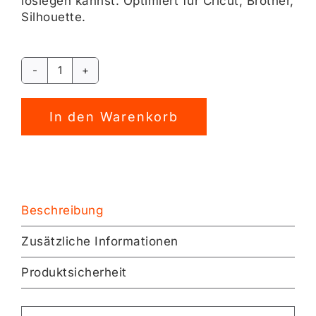
loslegen kannst. Optimiert für Cricut, Brother,
Silhouette.
SchulDACHS
Plotterdatei
Alternative:
[Digital]
In den Warenkorb
Menge
Beschreibung
Zusätzliche Informationen
Produktsicherheit