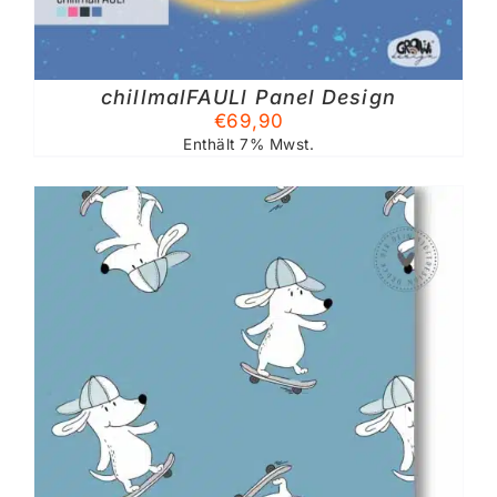
chillmalFAULl Panel Design
TE
€
69,90
Enthält 7% Mwst.