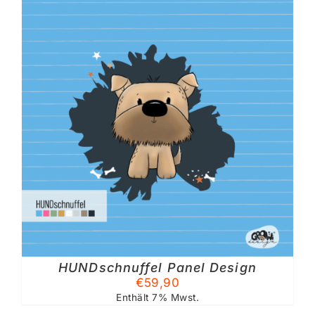
HUNDschnuffel Panel Design
TE
€
59,90
Enthält 7% Mwst.