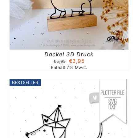
Dackel 3D Druck
Ursprünglicher
Aktueller
€
3,95
€
5,95
Preis
Preis
Enthält 7% Mwst.
war:
ist:
€5,95
€3,95.
BESTSELLER