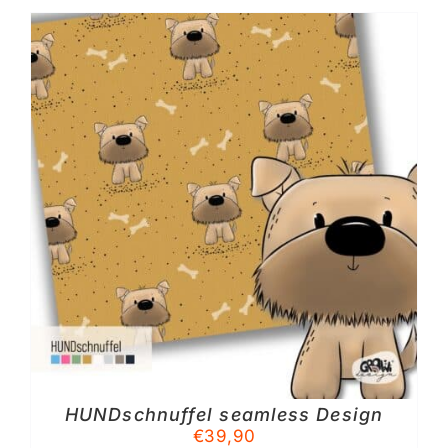
HUNDschnuffel seamless Design
TE
€
39,90