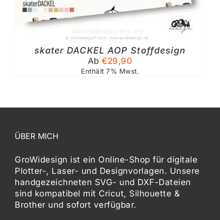
skater DACKEL AOP Stoffdesign
TE
Ab
€
29,90
Enthält 7% Mwst.
ÜBER MICH
GroWidesign ist ein Online-Shop für digitale
Plotter-, Laser- und Designvorlagen
. Unsere
handgezeichneten SVG- und DXF-
Dateien
sind kompatibel mit
Cricut, Silhouette &
Brother
und sofort verfügbar.