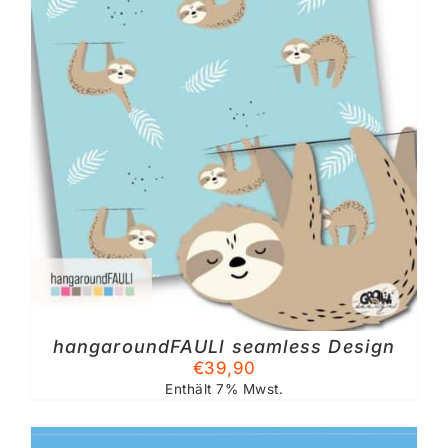
hangaroundFAULl seamless Design
TE
€
39,90
Enthält 7% Mwst.