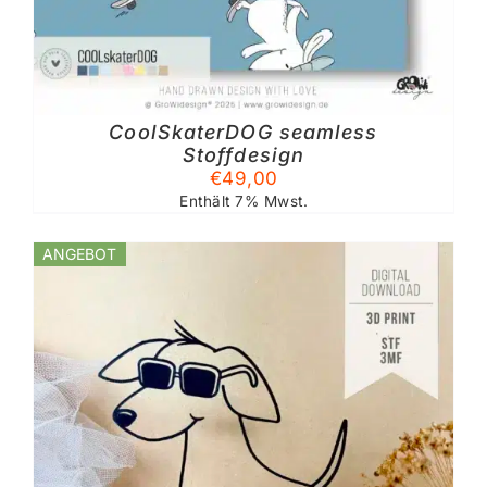
CoolSkaterDOG seamless
TE
Stoffdesign
€
49,00
Enthält 7% Mwst.
ANGEBOT
%