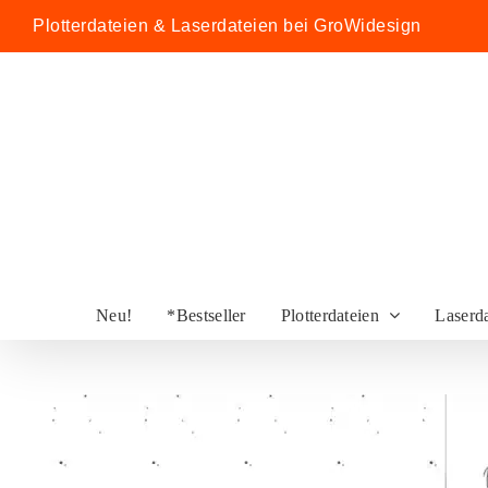
Zum
Plotterdateien & Laserdateien bei GroWidesign
Inhalt
springen
Neu!
*Bestseller
Plotterdateien
Laserd