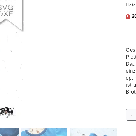
Lief
2
Gest
Plot
Dack
einz
opti
ist 
Brot
Alte