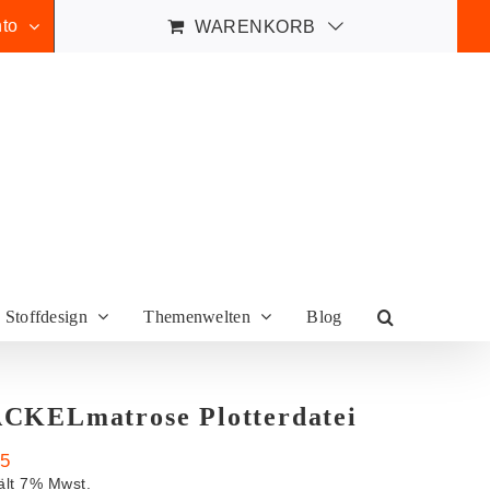
to
WARENKORB
Stoffdesign
Themenwelten
Blog
CKELmatrose Plotterdatei
95
ält 7% Mwst.