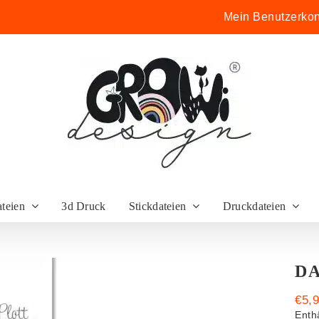
Mein Benutzerkon
ateien
3d Druck
Stickdateien
Druckdateien
DA
€
5,
Enth