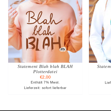
IN DEN WARENKORB
/
I
DETAILS
Statement Blah blah BLAH
Statem
Plotterdatei
€
2,00
Enthält 7% Mwst.
Lief
Lieferzeit: sofort lieferbar