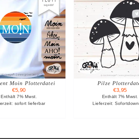
N DEN WARENKORB
/
IN DEN WAREN
DETAILS
DETAIL
ent Moin Plotterdatei
Pilze Plotterdat
€
5,90
€
3,95
Enthält 7% Mwst.
Enthält 7% Mwst.
erzeit: sofort lieferbar
Lieferzeit: Sofortdow