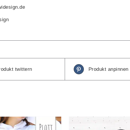
widesign.de
sign
rodukt twittern
Produkt anpinnen