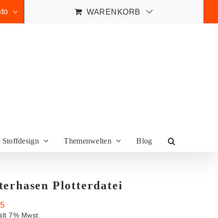
to
WARENKORB
Stoffdesign
Themenwelten
Blog
terhasen Plotterdatei
95
ält 7% Mwst.