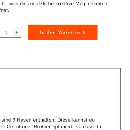
ubt, was dir zusätzliche kreative Möglichkeiten
fnet.
In den Warenkorb
Osterhasen
rnative:
Plotterdatei
[Digital]
Menge
t sind 6 Hasen enthalten. Diese kannst du
te, Cricut oder Brother optimiert, so dass du