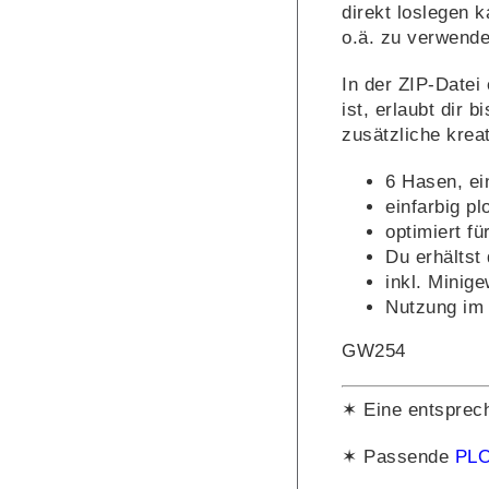
direkt loslegen 
o.ä. zu verwende
In der ZIP-Datei
ist, erlaubt dir 
zusätzliche kreat
6 Hasen, ei
einfarbig pl
optimiert fü
Du erhältst
inkl. Minig
Nutzung im 
GW254
✶ Eine entsprec
✶ Passende
PLO