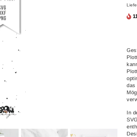
Lief
1
Gest
Plot
kann
Plot
opti
das 
Mögl
ver
In d
SVG
enth
Desi