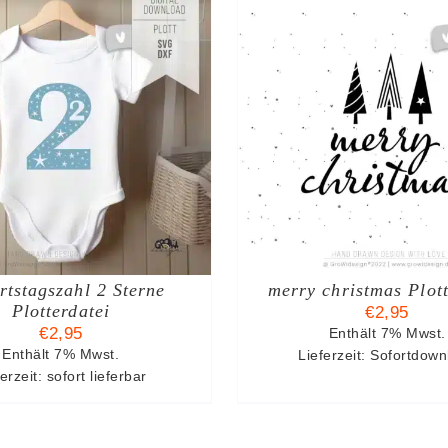
N DEN WARENKORB
/
IN DEN WAREN
DETAILS
DETAIL
tstagszahl 2 Sterne
merry christmas Plott
Plotterdatei
€
2,95
€
2,95
Enthält 7% Mwst.
Enthält 7% Mwst.
Lieferzeit: Sofortdow
erzeit: sofort lieferbar