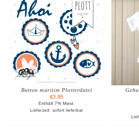
IN DEN WARENKORB
/
I
DETAILS
Button maritim Plotterdatei
Gebur
€
3,95
Enthält 7% Mwst.
Lieferzeit: sofort lieferbar
Lief