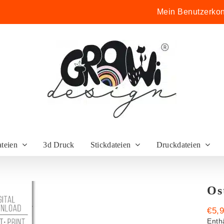
Mein Benutzerkon
ateien
3d Druck
Stickdateien
Druckdateien
Os
€
5,
Enth