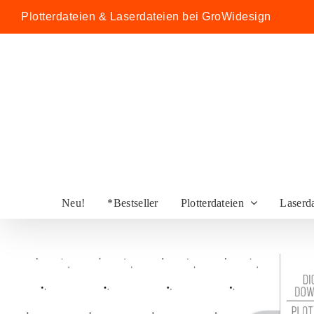
Zum
Plotterdateien & Laserdateien bei GroWidesign
Inhalt
springen
Neu!
*Bestseller
Plotterdateien
Laserd