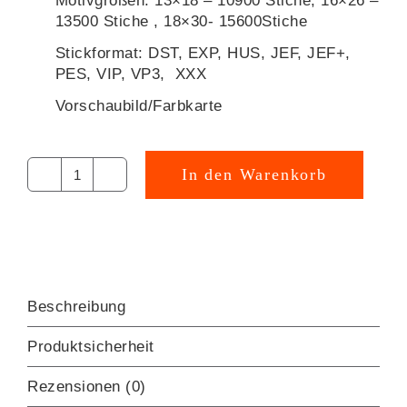
Motivgrößen: 13×18 – 10900 Stiche, 16×26 –
13500 Stiche , 18×30- 15600Stiche
Stickformat: DST, EXP, HUS, JEF, JEF+,
PES, VIP, VP3, XXX
Vorschaubild/Farbkarte
In den Warenkorb
Maler
Alternative:
DACHS
Yeah
Stickdatei
[Digital]
Menge
Beschreibung
Produktsicherheit
Rezensionen (0)