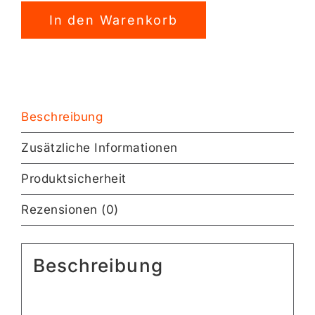
seamless
In den Warenkorb
Stoffdesign
[Digital]
Alternative:
Menge
Beschreibung
Zusätzliche Informationen
Produktsicherheit
Rezensionen (0)
Beschreibung