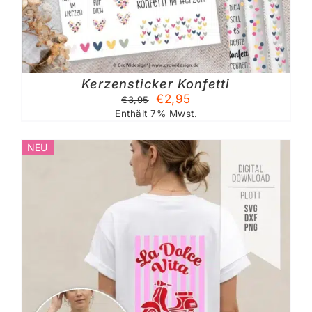
Kerzensticker Konfetti
Ursprünglicher
Aktueller
€
2,95
€
3,95
Preis
Preis
Enthält 7% Mwst.
war:
ist:
€3,95
€2,95.
NEU