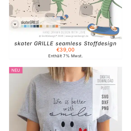
skater GRILLE seamless Stoffdesign
TE
€
39,00
Enthält 7% Mwst.
NEU