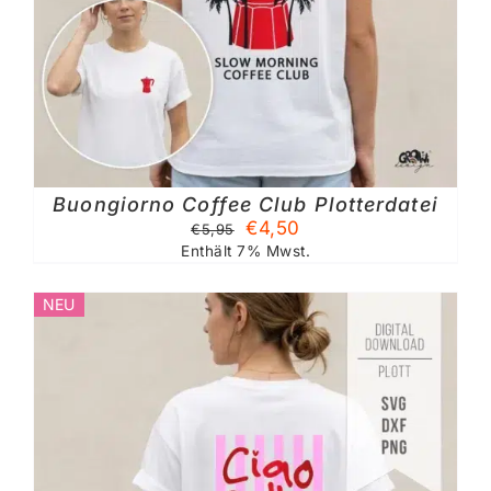
Buongiorno Coffee Club Plotterdatei
Ursprünglicher
Aktueller
€
4,50
€
5,95
Preis
Preis
Enthält 7% Mwst.
war:
ist:
€5,95
€4,50.
NEU