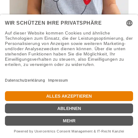
Statment SMILE Plotterdatei
€
5,95
Enthält 7% Mwst.
NEU