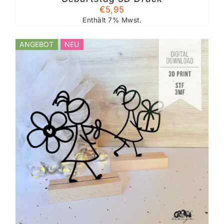
€
5,95
Enthält 7% Mwst.
ANGEBOT
NEU
%