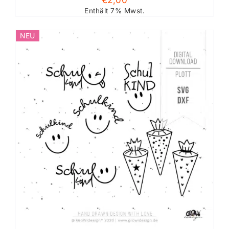
€
2,00
Enthält 7% Mwst.
NEU