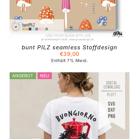
bunt PILZ seamless Stoffdesign
TE
€
39,00
Enthält 7% Mwst.
ANGEBOT
NEU
%