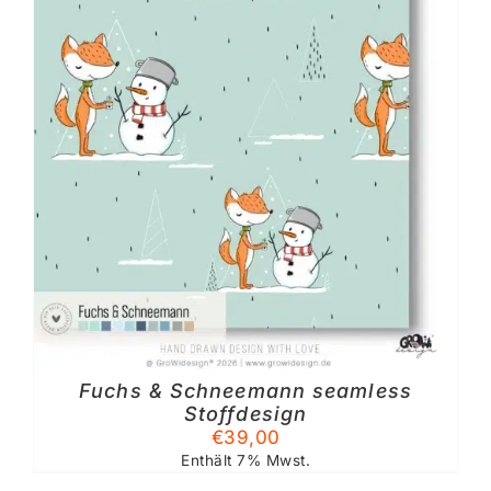
Fuchs & Schneemann seamless
TE
Stoffdesign
€
39,00
Enthält 7% Mwst.