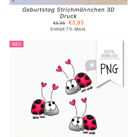
Geburtstag Strichmännchen 3D
Druck
Ursprünglicher
Aktueller
€
3,95
€
5,95
Preis
Preis
Enthält 7% Mwst.
war:
ist:
€5,95
€3,95.
NEU