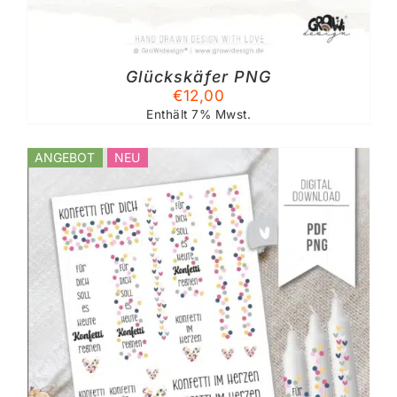
Glückskäfer PNG
€
12,00
Enthält 7% Mwst.
ANGEBOT
NEU
%