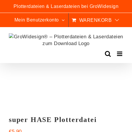
Zum
Plotterdateien & Laserdateien bei GroWidesign
Inhalt
springen
Mein Benutzerkonto
WARENKORB
super HASE Plotterdatei
€
5,90