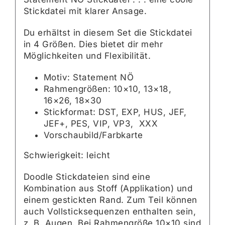
Stickdatei mit klarer Ansage.
Du erhältst in diesem Set die Stickdatei
in 4 Größen. Dies bietet dir mehr
Möglichkeiten und Flexibilität.
Motiv: Statement NÖ
Rahmengrößen: 10×10, 13×18,
16×26, 18×30
Stickformat: DST, EXP, HUS, JEF,
JEF+, PES, VIP, VP3, XXX
Vorschaubild/Farbkarte
Schwierigkeit: leicht
Doodle Stickdateien sind eine
Kombination aus Stoff (Applikation) und
einem gestickten Rand. Zum Teil können
auch Vollsticksequenzen enthalten sein,
z. B. Augen. Bei Rahmengröße 10×10 sind