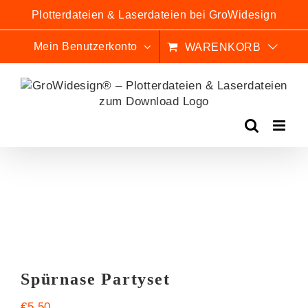
Zum
Plotterdateien & Laserdateien bei GroWidesign
Inhalt
springen
Mein Benutzerkonto
WARENKORB
Spürnase Partyset
€
5,50