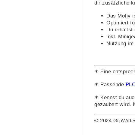
dir zusätzliche k
Das Motiv is
Optimiert fü
Du erhältst
inkl. Minig
Nutzung im 
✶ Eine entsprec
✶ Passende
PLO
✶ Kennst du auc
gezaubert wird. 
© 2024 GroWide