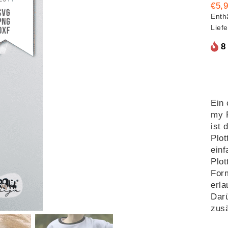
€
5,
Enth
Lief
8
Ein 
my P
ist 
Plot
einf
Plo
Form
erla
Darü
zusä