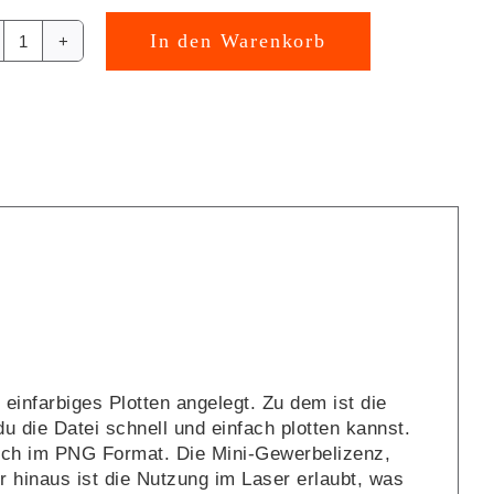
In den Warenkorb
Saying
rnative:
sorry
not
my
problem
Plotterdatei
[Digital]
Menge
 einfarbiges Plotten angelegt. Zu dem ist die
 du die Datei schnell und einfach plotten kannst.
 auch im PNG Format. Die Mini-Gewerbelizenz,
er hinaus ist die Nutzung im Laser erlaubt, was