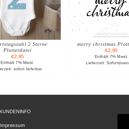
DETAILS
DETAIL
tstagszahl 2 Sterne
merry christmas Plott
Plotterdatei
€
2,95
€
2,95
Enthält 7% Mwst.
Enthält 7% Mwst.
Lieferzeit: Sofortdow
erzeit: sofort lieferbar
KUNDENINFO
Impressum