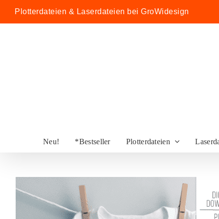
Zum
Plotterdateien & Laserdateien bei GroWidesign
Inhalt
springen
Neu!
*Bestseller
Plotterdateien
Laserd