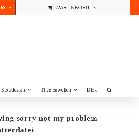
to
WARENKORB
Stoffdesign
Themenwelten
Blog
ying sorry not my problem
otterdatei