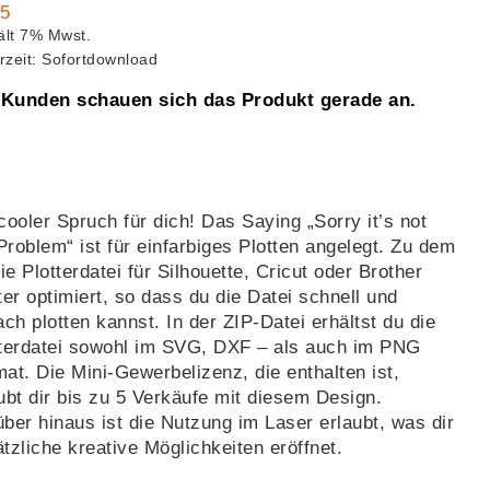
95
ält 7% Mwst.
erzeit: Sofortdownload
 Kunden schauen sich das Produkt gerade an.
cooler Spruch für dich! Das Saying „Sorry it’s not
roblem“ ist für einfarbiges Plotten angelegt. Zu dem
die Plotterdatei für Silhouette, Cricut oder Brother
ter optimiert, so dass du die Datei schnell und
ach plotten kannst. In der ZIP-Datei erhältst du die
tterdatei sowohl im SVG, DXF – als auch im PNG
at. Die Mini-Gewerbelizenz, die enthalten ist,
ubt dir bis zu 5 Verkäufe mit diesem Design.
ber hinaus ist die Nutzung im Laser erlaubt, was dir
tzliche kreative Möglichkeiten eröffnet.