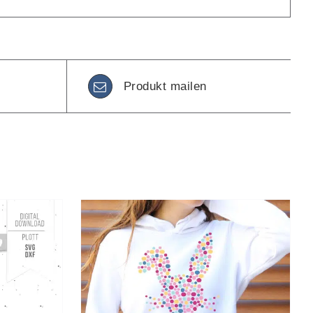
Produkt mailen
KORB
/