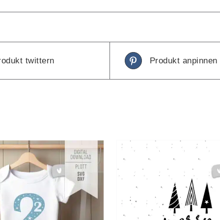
rodukt twittern
Produkt anpinnen
N DEN WARENKORB
/
IN DEN WAREN