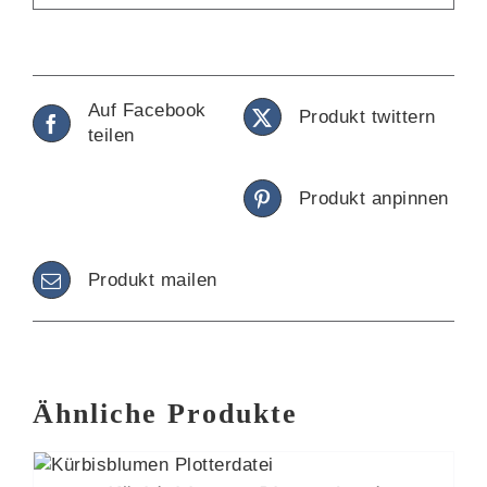
Auf Facebook
Produkt twittern
teilen
Produkt anpinnen
Produkt mailen
Ähnliche Produkte
B