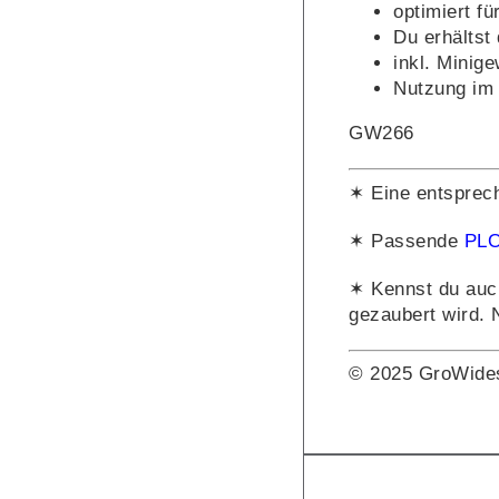
optimiert fü
Du erhältst
inkl. Minig
Nutzung im 
GW266
✶ Eine entsprec
✶ Passende
PLO
✶ Kennst du auc
gezaubert wird. 
© 2025 GroWide