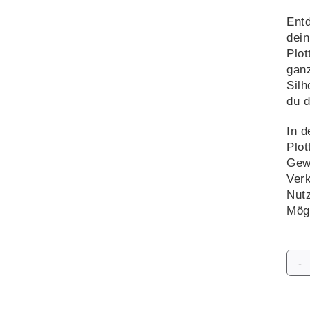
Entd
dein
Plot
ganz
Silh
du d
In d
Plot
Gewe
Verk
Nutz
Mögl
Alte