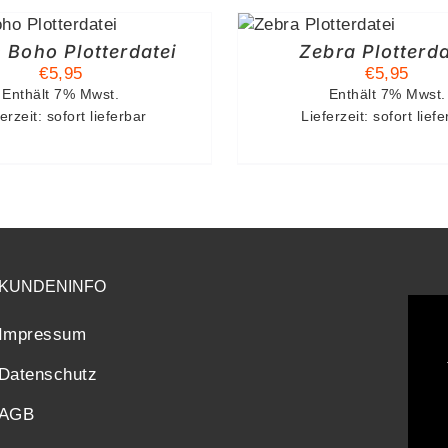
IN DEN
IN DEN WAR
WARENKORB
DETA
/
DETAILS
 Boho Plotterdatei
Zebra Plotterda
€
5,95
€
5,95
Enthält 7% Mwst.
Enthält 7% Mwst.
erzeit: sofort lieferbar
Lieferzeit: sofort lief
KUNDENINFO
Impressum
Datenschutz
AGB