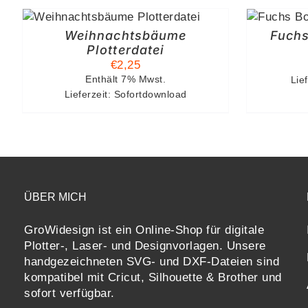
IN DEN
WARENKORB
/
DETAILS
Weihnachtsbäume
Fuchs
Plotterdatei
€
2,25
Enthält 7% Mwst.
Lief
Lieferzeit: Sofortdownload
ÜBER MICH
GroWidesign ist ein Online-Shop für digitale
Plotter-, Laser- und Designvorlagen
. Unsere
handgezeichneten SVG- und DXF-
Dateien sind
kompatibel mit
Cricut, Silhouette & Brother
und
sofort verfügbar.