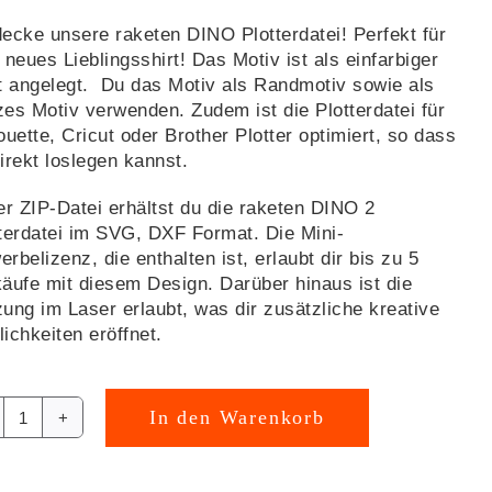
ecke unsere raketen DINO Plotterdatei! Perfekt für
 neues Lieblingsshirt! Das Motiv ist als einfarbiger
t angelegt. Du das Motiv als Randmotiv sowie als
es Motiv verwenden. Zudem ist die Plotterdatei für
ouette, Cricut oder Brother Plotter optimiert, so dass
irekt loslegen kannst.
er ZIP-Datei erhältst du die raketen DINO 2
terdatei im SVG, DXF Format. Die Mini-
rbelizenz, die enthalten ist, erlaubt dir bis zu 5
äufe mit diesem Design. Darüber hinaus ist die
ung im Laser erlaubt, was dir zusätzliche kreative
ichkeiten eröffnet.
In den Warenkorb
raketen
rnative:
DINO
2