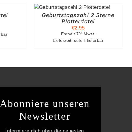
ENKORB
/
ILS
tei
Geburtstagszahl 2 Sterne
Plotterdatei
€
2,95
erbar
Enthält 7% Mwst.
Lieferzeit: sofort lieferbar
Abonniere unseren
Newsletter
Informiere dich über die neuesten