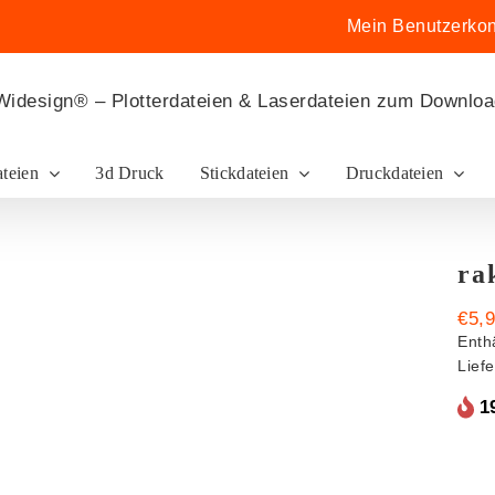
Mein Benutzerkon
ateien
3d Druck
Stickdateien
Druckdateien
ra
€
5,
Enth
Lief
1