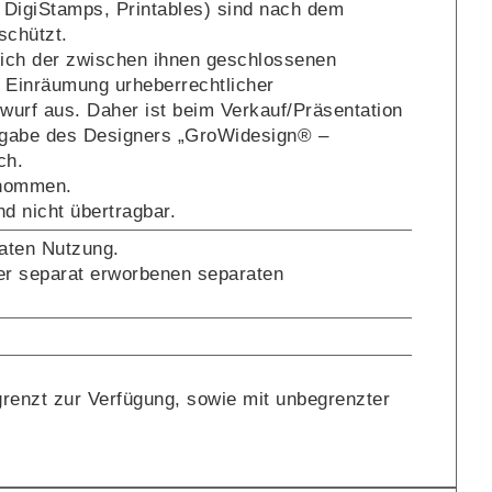
s, DigiStamps, Printables) sind nach dem
chützt.
lich der zwischen ihnen geschlossenen
 Einräumung urheberrechtlicher
urf aus. Daher ist beim Verkauf/Präsentation
Angabe des Designers „GroWidesign® –
ch.
rnommen.
d nicht übertragbar.
vaten Nutzung.
er separat erworbenen separaten
grenzt zur Verfügung, sowie mit unbegrenzter