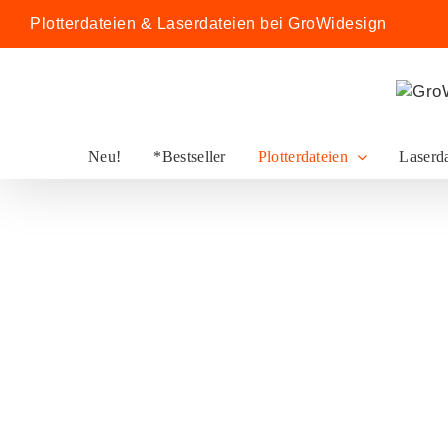
Zum
Plotterdateien & Laserdateien bei GroWidesign
Inhalt
springen
Neu!
*Bestseller
Plotterdateien
Laserd