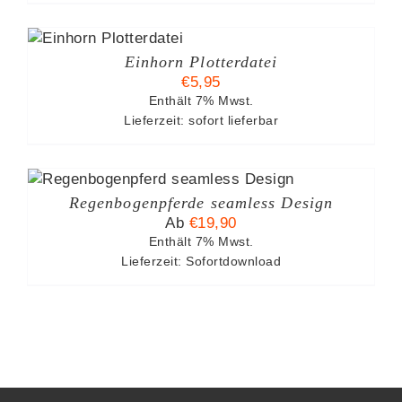
Einhorn Plotterdatei
€
5,95
Enthält 7% Mwst.
EITE
Lieferzeit: sofort lieferbar
ESES
ODUKT
Regenbogenpferde seamless Design
IST
Ab
€
19,90
HRERE
RIANTEN
Enthält 7% Mwst.
.
Lieferzeit: Sofortdownload
TIONEN
NNEN
F
R
ODUKTSEITE
WÄHLT