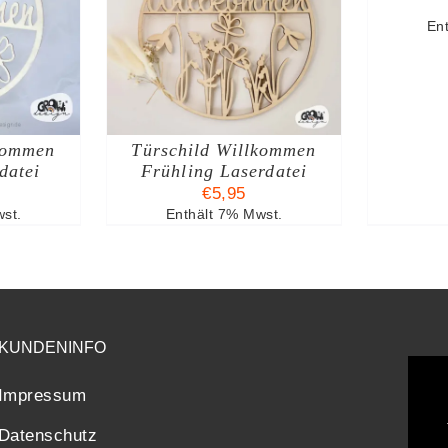
ARENKORB
En
TAILS
kommen
Türschild Willkommen
datei
Frühling Laserdatei
€
5,95
st.
Enthält 7% Mwst.
KUNDENINFO
Impressum
Datenschutz