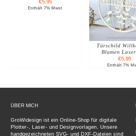
€
5,95
IN DEN WARENKORB
IN DEN W
Enthält 7% Mwst.
/
DETAILS
/
DE
Türschild Will
Blumen Laser
€
5,95
Enthält 7% Mw
ÜBER MICH
GroWidesign ist ein Online-Shop für digitale
Plotter-, Laser- und Designvorlagen
. Unsere
handgezeichneten SVG- und DXF-
Dateien sind