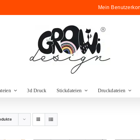
Mein Benutzerkon
ateien
3d Druck
Stickdateien
Druckdateien
odukte