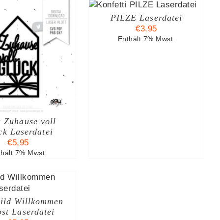
N DEN WARENKORB
/
DETAILS
PILZE Laserdatei
€
3,95
Enthält 7% Mwst.
 Zuhause voll
ck Laserdatei
€
5,95
thält 7% Mwst.
ild Willkommen
st Laserdatei