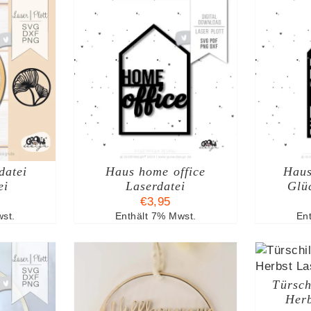
I
ARENKORB
IN DEN WARENKORB
TAILS
/
DETAILS
datei
Haus home office
Haus
ei
Laserdatei
Glü
€
3,95
st.
Enthält 7% Mwst.
En
IN DEN WARENKORB
/
DETAILS
Türsch
Herb