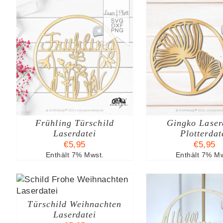
B
IN DEN WARENKORB
IN DEN W
/
DETAILS
/
DE
Frühling Türschild
Gingko Laser
Laserdatei
Plotterdat
€
5,95
€
5,95
Enthält 7% Mwst.
Enthält 7% Mw
B
Türschild Weihnachten
Laserdatei