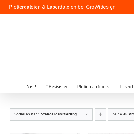
Zum
Plotterdateien & Laserdateien bei GroWidesign
Inhalt
springen
Neu!
*Bestseller
Plotterdateien
Laserd
Sortieren nach
Standardsortierung
Zeige
48 Pr