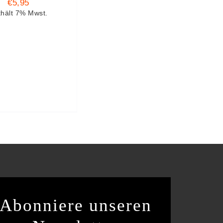
€
5,95
thält 7% Mwst.
Abonniere unseren