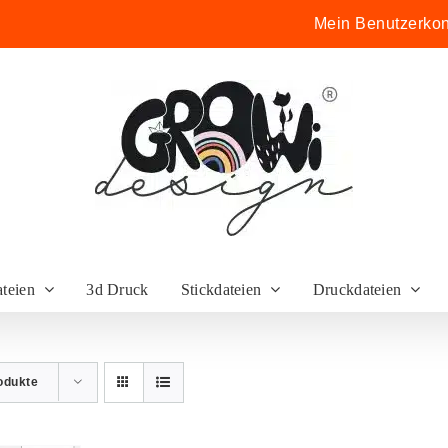
Mein Benutzerkon
ateien
3d Druck
Stickdateien
Druckdateien
odukte