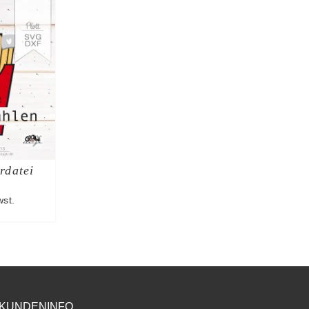
rdatei
st.
KUNDENINFO