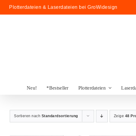
Zum
Plotterdateien & Laserdateien bei GroWidesign
Inhalt
springen
Neu!
*Bestseller
Plotterdateien
Laserd
Sortieren nach
Standardsortierung
Zeige
48 Pr