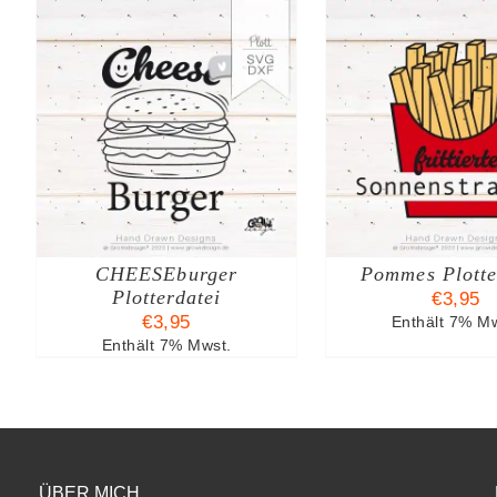
B
IN DEN WARENKORB
/
DETAILS
CHEESEburger
Pommes Plotte
Plotterdatei
€
3,95
€
3,95
Enthält 7% Mw
Enthält 7% Mwst.
ÜBER MICH