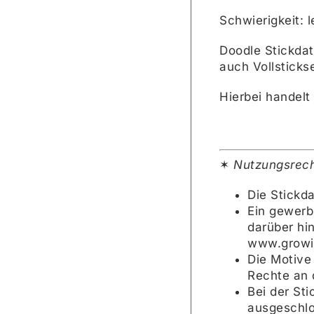
Schwierigkeit: l
Doodle Stickdat
auch Vollsticks
Hierbei handelt
✶
Nutzungsrech
Die Stickda
Ein gewerbl
darüber hi
www.growi
Die Motive
Rechte an 
Bei der St
ausgeschlo