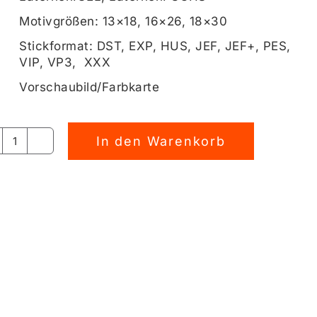
Motivgrößen: 13×18, 16×26, 18×30
Stickformat: DST, EXP, HUS, JEF, JEF+, PES,
VIP, VP3, XXX
Vorschaubild/Farbkarte
In den Warenkorb
Laternen
FREUNDE
Doodle
Stickdatei
Megapack
[Digital]
Menge