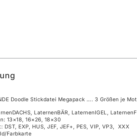
bung
DE Doodle Stickdatei Megapack …. 3 Größen je Moti
ternenDACHS, LaternenBÄR, LaternenIGEL, Laterne
n: 13×18, 16×26, 18×30
t: DST, EXP, HUS, JEF, JEF+, PES, VIP, VP3, XXX
ld/Farbkarte