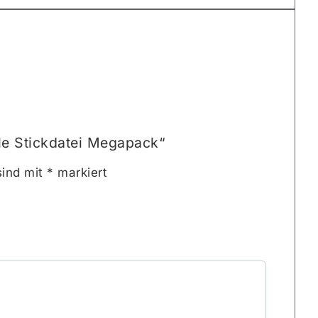
le Stickdatei Megapack“
sind mit
*
markiert