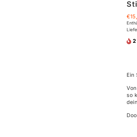
St
€
15
Enth
Liefe
2
Ein
Von 
so 
dei
Doo