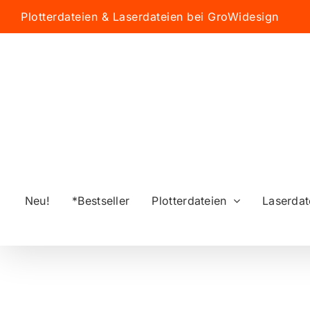
Zum
Plotterdateien & Laserdateien bei GroWidesign
Inhalt
springen
Neu!
*Bestseller
Plotterdateien
Laserdat