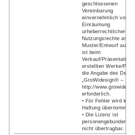
geschlossenen
Vereinbarung
einvernehmlich von d
Einräumung
urheberrechtlicher
Nutzungsrechte an ei
Muster/Entwurf aus. 
ist beim
Verkauf/Präsentation 
erstellten Werke/Prod
die Angabe des Desig
„GroWidesign® –
http://www.growidesig
erforderlich.
• Für Fehler wird kein
Haftung übernommen.
• Die Lizenz ist
personengebunden un
nicht übertragbar.