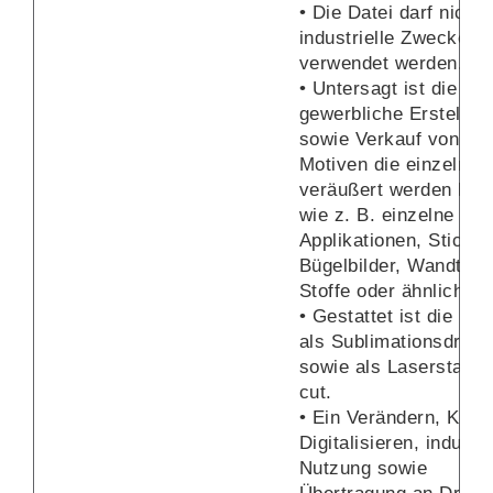
• Die Datei darf nicht f
industrielle Zwecke
verwendet werden.
• Untersagt ist die
gewerbliche Erstellun
sowie Verkauf von fer
Motiven die einzeln
veräußert werden kön
wie z. B. einzelne fert
Applikationen, Sticker
Bügelbilder, Wandtatt
Stoffe oder ähnliches.
• Gestattet ist die Nu
als Sublimationsdruck
sowie als Laserstamp
cut.
• Ein Verändern, Kopi
Digitalisieren, industri
Nutzung sowie