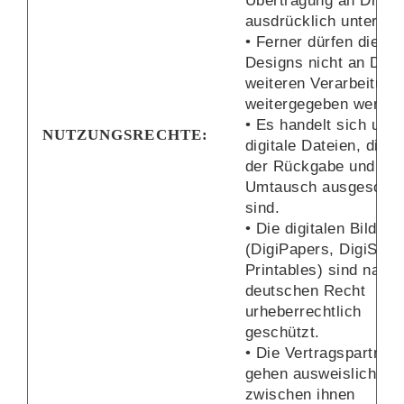
Übertragung an Dritte 
ausdrücklich untersag
• Ferner dürfen die
Designs nicht an Dritt
weiteren Verarbeitung
weitergegeben werden
• Es handelt sich um
NUTZUNGSRECHTE:
digitale Dateien, die v
der Rückgabe und de
Umtausch ausgeschlo
sind.
• Die digitalen Bildnis
(DigiPapers, DigiStam
Printables) sind nach
deutschen Recht
urheberrechtlich
geschützt.
• Die Vertragspartner
gehen ausweislich de
zwischen ihnen