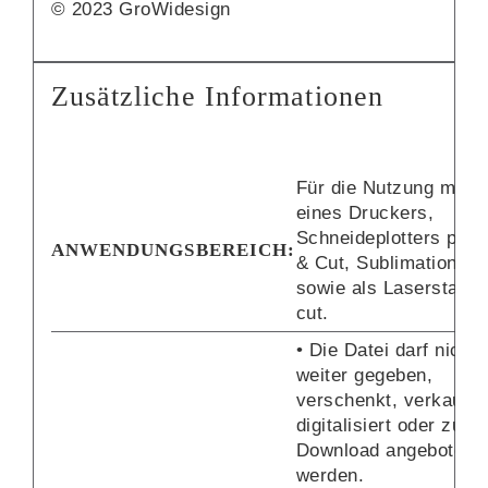
© 2023 GroWidesign
Zusätzliche Informationen
Für die Nutzung mit Hi
eines Druckers,
Schneideplotters per P
ANWENDUNGSBEREICH:
& Cut, Sublimationsd
sowie als Laserstamp
cut.
• Die Datei darf nicht
weiter gegeben,
verschenkt, verkauft,
digitalisiert oder zum
Download angeboten
werden.