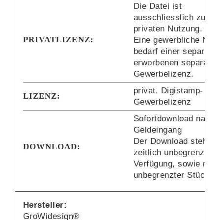
Die Datei ist
ausschliesslich zur
privaten Nutzung.
PRIVATLIZENZ:
Eine gewerbliche Nut
bedarf einer separat
erworbenen separaten
Gewerbelizenz.
privat, Digistamp-
LIZENZ:
Gewerbelizenz
Sofortdownload nach
Geldeingang
Der Download steht di
DOWNLOAD:
zeitlich unbegrenzt zu
Verfügung, sowie mit
unbegrenzter Stückza
Hersteller:
GroWidesign®