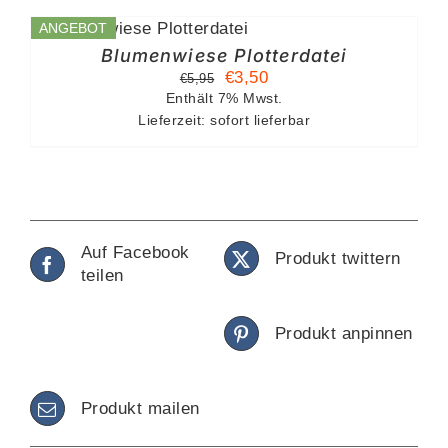
B
ANGEBOT
%
Blumenwiese Plotterdatei
Ursprünglicher
Aktueller
€
3,50
€
5,95
Preis
Preis
Enthält 7% Mwst.
Lieferzeit: sofort lieferbar
war:
ist:
€5,95
€3,50.
Auf Facebook
Produkt twittern
teilen
Produkt anpinnen
Produkt mailen