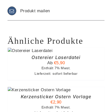
Produkt mailen
Ähnliche Produkte
SES
ODUKT
Ostereier Laserdatei
ST
Ab
€
5,90
HRERE
Enthält 7% Mwst.
IANTEN
Lieferzeit: sofort lieferbar
.
TIONEN
NNEN
F
Kerzensticker Ostern Vorlage
R
€
2,90
DUKTSEITE
Enthält 7% Mwst.
WÄHLT