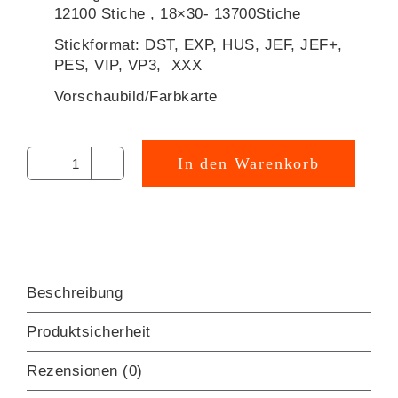
12100 Stiche , 18×30- 13700Stiche
Stickformat: DST, EXP, HUS, JEF, JEF+,
PES, VIP, VP3, XXX
Vorschaubild/Farbkarte
In den Warenkorb
HASE
Vespa
Blumen
Stickdatei
[Digital]
Menge
Beschreibung
Produktsicherheit
Rezensionen (0)