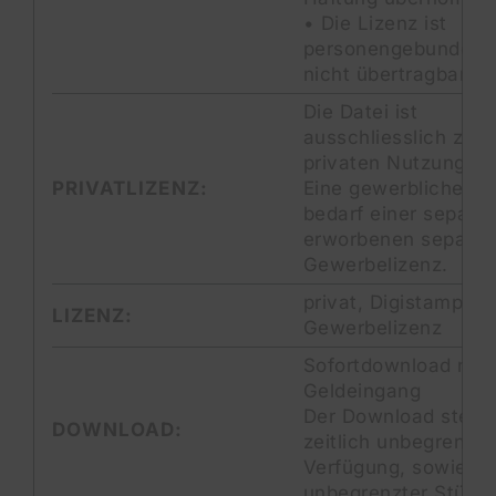
• Die Lizenz ist
personengebunden 
nicht übertragbar.
Die Datei ist
ausschliesslich zur
privaten Nutzung.
PRIVATLIZENZ:
Eine gewerbliche N
bedarf einer separat
erworbenen separat
Gewerbelizenz.
privat, Digistamp-
LIZENZ:
Gewerbelizenz
Sofortdownload nac
Geldeingang
Der Download steht 
DOWNLOAD:
zeitlich unbegrenzt 
Verfügung, sowie mi
unbegrenzter Stückz