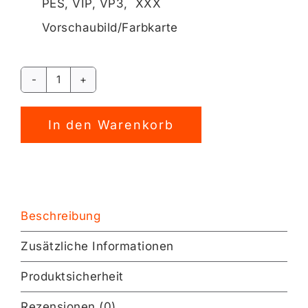
PES, VIP, VP3, XXX
Vorschaubild/Farbkarte
Handwerker
DACHS
Alternative:
Stickdatei
In den Warenkorb
[Digital]
Menge
Beschreibung
Zusätzliche Informationen
Produktsicherheit
Rezensionen (0)