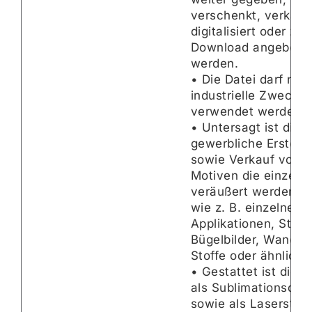
verschenkt, verkauft
digitalisiert oder zu
Download angebote
werden.
• Die Datei darf nicht
industrielle Zwecke
verwendet werden.
• Untersagt ist die
gewerbliche Erstell
sowie Verkauf von f
Motiven die einzeln
veräußert werden k
wie z. B. einzelne fe
Applikationen, Sticke
Bügelbilder, Wandta
Stoffe oder ähnliche
• Gestattet ist die 
als Sublimationsdru
sowie als Laserstam