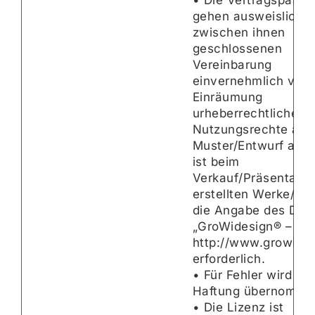
gehen ausweislich d
zwischen ihnen
geschlossenen
Vereinbarung
einvernehmlich von 
Einräumung
urheberrechtlicher
Nutzungsrechte an 
Muster/Entwurf aus.
ist beim
Verkauf/Präsentatio
erstellten Werke/Pr
die Angabe des Des
„GroWidesign® –
http://www.growides
erforderlich.
• Für Fehler wird ke
Haftung übernomme
• Die Lizenz ist