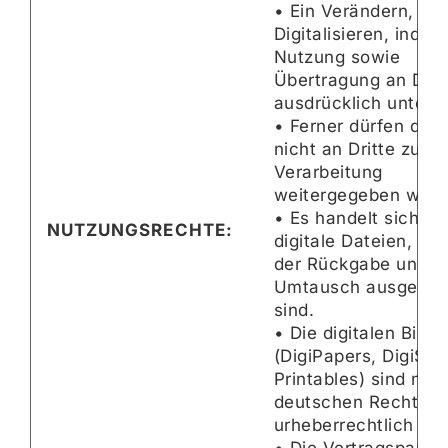
• Ein Verändern, Kop
Digitalisieren, indust
Nutzung sowie
Übertragung an Dritt
ausdrücklich untersa
• Ferner dürfen die 
nicht an Dritte zur 
Verarbeitung
weitergegeben werd
• Es handelt sich u
NUTZUNGSRECHTE:
digitale Dateien, die
der Rückgabe und 
Umtausch ausgesch
sind.
• Die digitalen Bildn
(DigiPapers, DigiSt
Printables) sind na
deutschen Recht
urheberrechtlich ges
• Die Vertragspartne