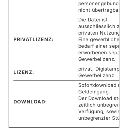
personengebunden 
nicht übertragbar.
Die Datei ist
ausschliesslich zur
privaten Nutzung.
PRIVATLIZENZ:
Eine gewerbliche N
bedarf einer separat
erworbenen separat
Gewerbelizenz.
privat, Digistamp-
LIZENZ:
Gewerbelizenz
Sofortdownload nac
Geldeingang
Der Download steht 
DOWNLOAD:
zeitlich unbegrenzt 
Verfügung, sowie mi
unbegrenzter Stückz