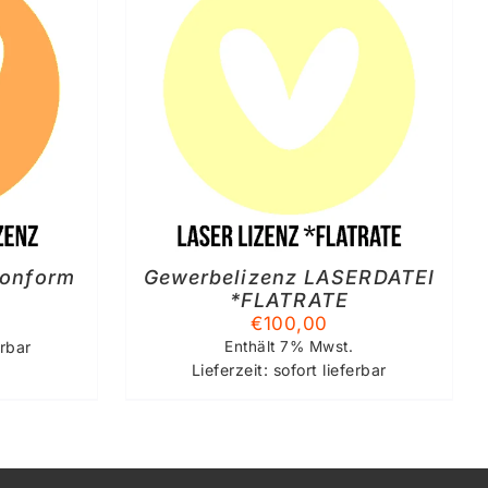
KORB
/
S
konform
Gewerbelizenz LASERDATEI
*FLATRATE
€
100,00
erbar
Enthält 7% Mwst.
Lieferzeit: sofort lieferbar