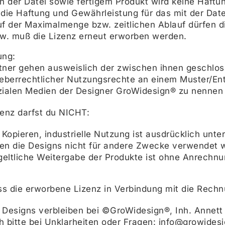
 in der Datei sowie fertigem Produkt wird keine Ha
die Haftung und Gewährleistung für das mit der Date
f der Maximalmenge bzw. zeitlichen Ablauf dürfen d
w. muß die Lizenz erneut erworben werden.
ung:
rtner gehen ausweislich der zwischen ihnen geschlo
berrechtlicher Nutzungsrechte an einem Muster/Entw
zialen Medien der Designer GroWidesign® zu nennen 
zenz darfst du NICHT:
Kopieren, industrielle Nutzung ist ausdrücklich unte
fen die Designs nicht für andere Zwecke verwendet we
geltliche Weitergabe der Produkte ist ohne Anrechnun
s die erworbene Lizenz in Verbindung mit die Rech
 Designs verbleiben bei ©GroWidesign®, Inh. Annett
h bitte bei Unklarheiten oder Fragen: info@growides