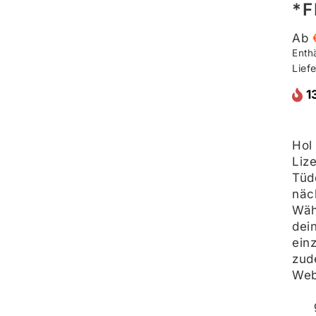
*F
Ab
Enth
Liefe
1
Hol
Liz
Tüd
näc
Wäh
dei
ein
zud
Web