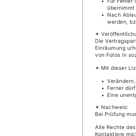
Für Fehler
übernimmt 
Nach Ablau
werden, bz
✶ Veröffentlich
Die Vertragspa
Einräumung urhe
von Fotos in so
✶ Mit dieser Li
Verändern, 
Ferner dür
Eine unent
✶ Nachweis:
Bei Prüfung mus
Alle Rechte des
Kontaktiere mic