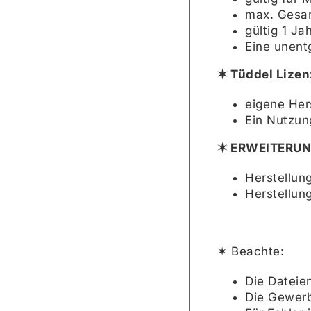
max. Gesam
gültig 1 Ja
Eine unent
✶ Tüddel Lizen
eigene Her
Ein Nutzung
✶ ERWEITERUNG
Herstellun
Herstellung
✶ Beachte:
Die Dateie
Die Gewerb