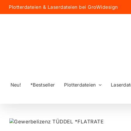
Zum
Plotterdateien & Laserdateien bei GroWidesign
Inhalt
springen
Neu!
*Bestseller
Plotterdateien
Laserdat