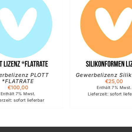
IN DEN WARENKORB
/
IN DEN WAREN
DETAILS
DETAIL
rbelizenz PLOTT
Gewerbelizenz Sili
*FLATRATE
€
25,00
€
100,00
Enthält 7% Mwst.
Enthält 7% Mwst.
Lieferzeit: sofort lief
erzeit: sofort lieferbar