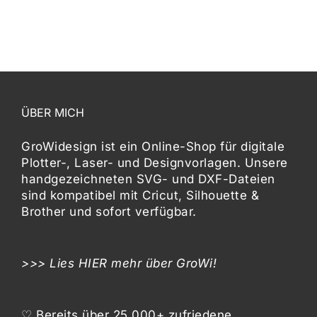
IONEN
NEN
DUKTSEITE
ÄHLT
DEN
ÜBER MICH
GroWidesign ist ein Online-Shop für digitale
Plotter-, Laser- und Designvorlagen
. Unsere
handgezeichneten SVG- und DXF-
Dateien
sind kompatibel mit
Cricut, Silhouette &
Brother
und sofort verfügbar.
>>> Lies
HIER
mehr über GroWi!
♡ Bereits über 25.000+ zufriedene