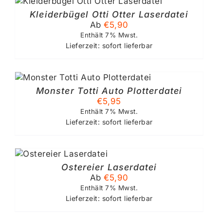
ODUKT
Kleiderbügel Otti Otter Laserdatei
ST
Ab
€
5,90
RERE
IANTEN
Enthält 7% Mwst.
.
Lieferzeit: sofort lieferbar
IONEN
NNEN
F
Monster Totti Auto Plotterdatei
€
5,95
DUKTSEITE
Enthält 7% Mwst.
WÄHLT
Lieferzeit: sofort lieferbar
RDEN
SES
DUKT
Ostereier Laserdatei
ST
Ab
€
5,90
RERE
Enthält 7% Mwst.
IANTEN
Lieferzeit: sofort lieferbar
.