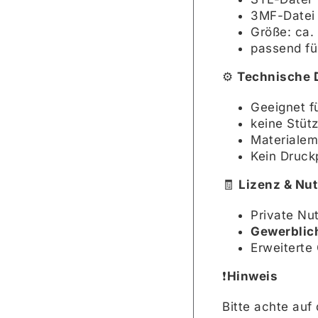
3MF-Datei 
Größe: ca.
passend fü
⚙️
Technische D
Geeignet f
keine Stüt
Materialem
Kein Druckp
🧾
Lizenz & Nu
Private Nu
Gewerblich
Erweiterte 
❗️
Hinweis
Bitte achte auf