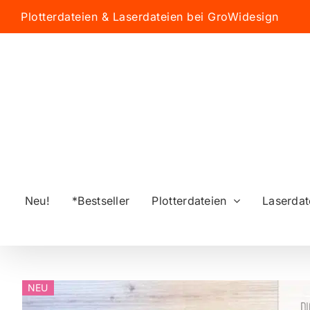
Zum
Plotterdateien & Laserdateien bei GroWidesign
Inhalt
springen
Neu!
*Bestseller
Plotterdateien
Laserdat
NEU