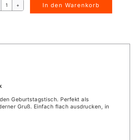
In den Warenkorb
Geburtstag
rnative:
3D
Druck
[Digital]
Menge
k
den Geburtstagstisch
. Perfekt als
derner Gruß
. Einfach flach ausdrucken, in