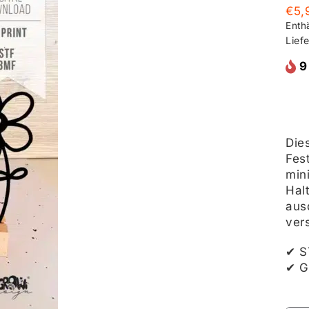
€
5,
Enth
Lief
9
Die
Fes
min
Hal
aus
ver
✔ S
✔ G