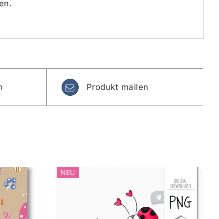
en.
n
Produkt mailen
NEU