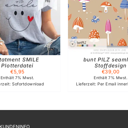
DIESES
SFÜHRUNG WÄHLEN
/
IN DEN WAREN
PRODUKT
DETAILS
DETAIL
WEIST
MEHRERE
VARIANTEN
AUF.
DIE
OPTIONEN
KÖNNEN
tatment SMILE
bunt PILZ seam
AUF
Plotterdatei
Stoffdesign
DER
€
5,95
€
39,00
PRODUKTSEITE
GEWÄHLT
Enthält 7% Mwst.
Enthält 7% Mwst.
WERDEN
erzeit: Sofortdownload
Lieferzeit: Per Email inne
KUNDENINFO