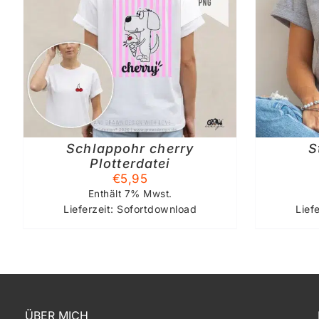
IN DEN WARENKORB
/
AU
DETAILS
Schlappohr cherry
S
Plotterdatei
€
5,95
Enthält 7% Mwst.
Lieferzeit: Sofortdownload
Lief
ÜBER MICH