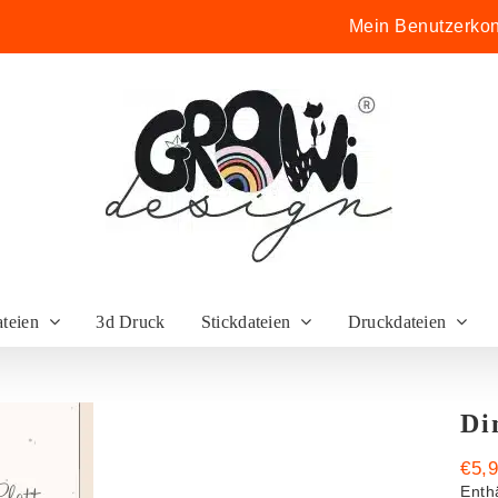
Mein Benutzerkon
ateien
3d Druck
Stickdateien
Druckdateien
Di
€
5,
Enth