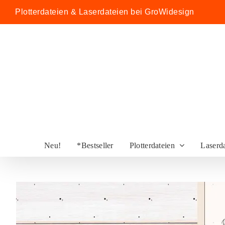
Zum
Plotterdateien & Laserdateien bei GroWidesign
Inhalt
springen
Neu!
*Bestseller
Plotterdateien
Laserd