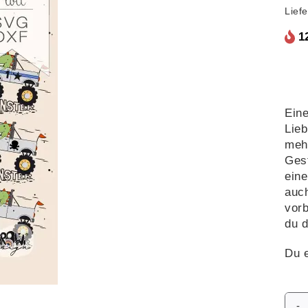
Lief
1
Eine
Lieb
mehr
Gest
eine
auch
vorb
du d
Du e