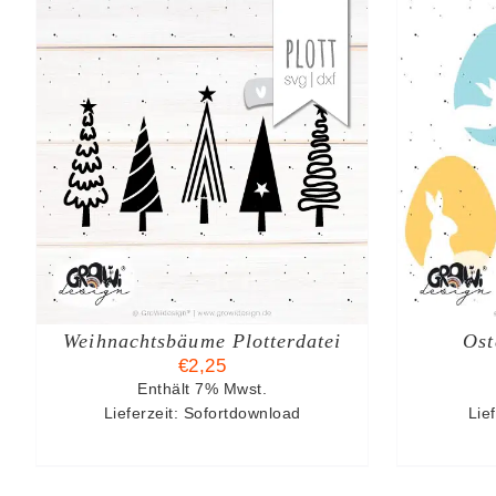
IN DEN WARENKORB
/
I
DETAILS
Weihnachtsbäume Plotterdatei
Ost
€
2,25
Enthält 7% Mwst.
Lieferzeit: Sofortdownload
Lief