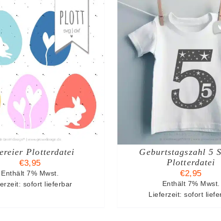
N DEN WARENKORB
/
IN DEN WAREN
DETAILS
DETAIL
ereier Plotterdatei
Geburtstagszahl 5 
Plotterdatei
€
3,95
€
2,95
Enthält 7% Mwst.
erzeit: sofort lieferbar
Enthält 7% Mwst.
Lieferzeit: sofort lief