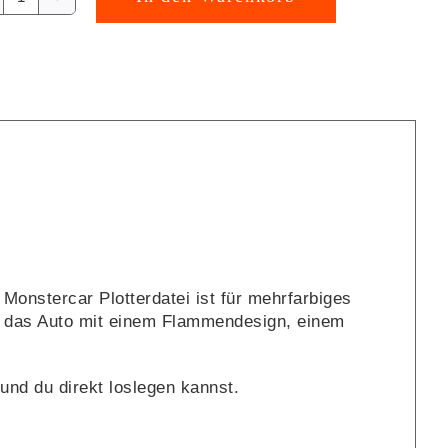
Dino
rnative:
Monstercar
Plotterdatei
[Digital]
Menge
 Monstercar Plotterdatei ist für mehrfarbiges
du das Auto mit einem Flammendesign, einem
 und du direkt loslegen kannst.