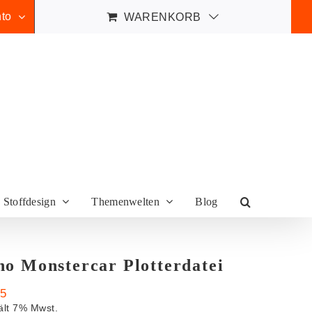
to
WARENKORB
Stoffdesign
Themenwelten
Blog
no Monstercar Plotterdatei
95
ält 7% Mwst.