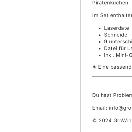
Piratenkuchen.
Im Set enthalte
Laserdatei
Schneide- u
9 untersch
Datei für 
inkl. Mini-
✶ Eine passend
Du hast Problem
Email: info@gr
© 2024 GroWid