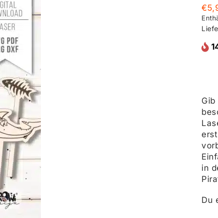
€
5,
Enth
Liefe
1
Gib
bes
Las
erst
vorb
Ein
in 
Pir
Du 