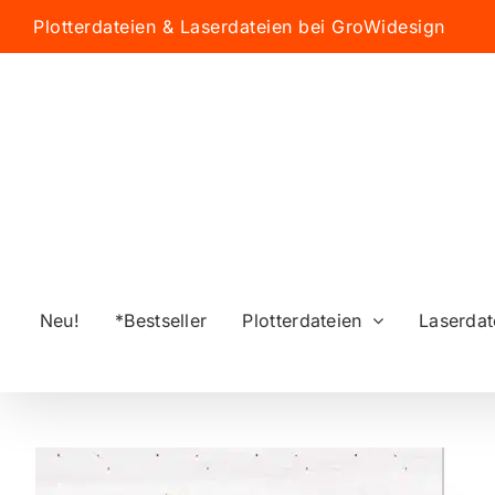
Zum
Plotterdateien & Laserdateien bei GroWidesign
Inhalt
springen
Neu!
*Bestseller
Plotterdateien
Laserdat