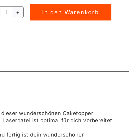
In den Warenkorb
Caketopper
rnative:
PIRATEN
Laserdatei
[Digital]
Menge
t dieser wunderschönen Caketopper
Laserdatei ist optimal für dich vorbereitet,
d fertig ist dein wunderschöner