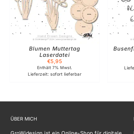
DETAILS
Blumen Muttertag
Busenf
Laserdatei
€
5,95
Enthält 7% Mwst.
Lief
Lieferzeit: sofort lieferbar
ÜBER MICH
GroWidesign ist ein Online-Shop für digitale