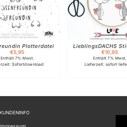
DETAILS
DETAIL
reundin Plotterdatei
LieblingsDACHS Sti
€
5,95
€
10,95
Enthält 7% Mwst.
Enthält 7% Mwst.
erzeit: Sofortdownload
Lieferzeit: sofort lief
KUNDENINFO
Impressum