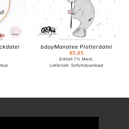
S
ckdatei
bdayManatee Plotterdatei
€
5,95
Enthält 7% Mwst.
erbar
Lieferzeit: Sofortdownload