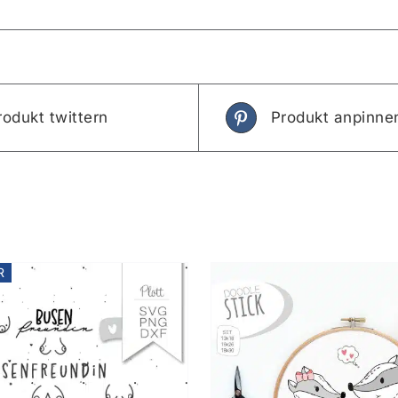
rodukt twittern
Produkt anpinne
R
IN DEN WARENKORB
/
IN DEN WAREN