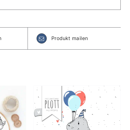
n
Produkt mailen
KORB
/