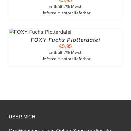
€
5,95
Enthält 7% Mwst.
Lieferzeit: sofort lieferbar
B
FOXY Fuchs Plotterdatei
€
5,95
Enthält 7% Mwst.
Lieferzeit: sofort lieferbar
ÜBER MICH
GroWidesign ist ein Online-Shop für digitale