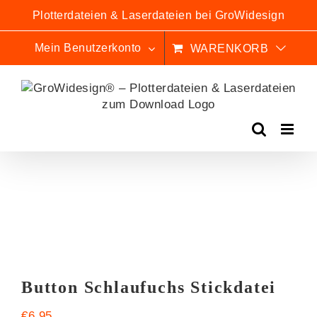
Zum
Plotterdateien & Laserdateien bei GroWidesign
Inhalt
springen
Mein Benutzerkonto
WARENKORB
Button Schlaufuchs Stickdatei
€
6,95