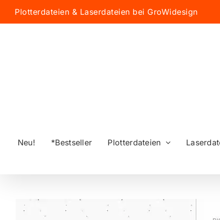
Zum
Plotterdateien & Laserdateien bei GroWidesign
Inhalt
springen
Neu!
*Bestseller
Plotterdateien
Laserdat