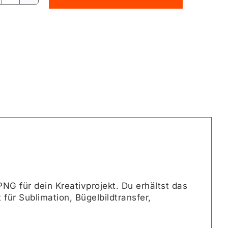
AFFE
PNG
rnative:
[Digital]
Menge
 für dein Kreativprojekt. Du erhältst das
für Sublimation, Bügelbildtransfer,