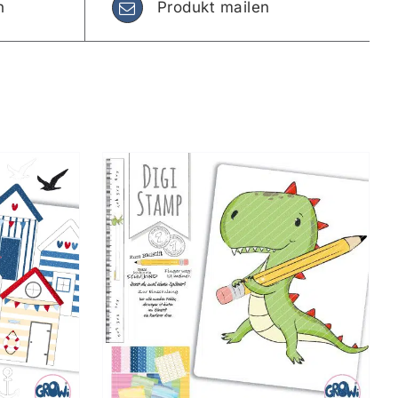
n
Produkt mailen
KORB
/
S