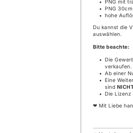
PNG mit tr
PNG 30cm b
hohe Auflö
Du kannst die V
auswählen.
Bitte beachte:
Die Gewerb
verkaufen.
Ab einer N
Eine Weite
sind
NICH
Die Lizenz 
❤︎ Mit Liebe ha