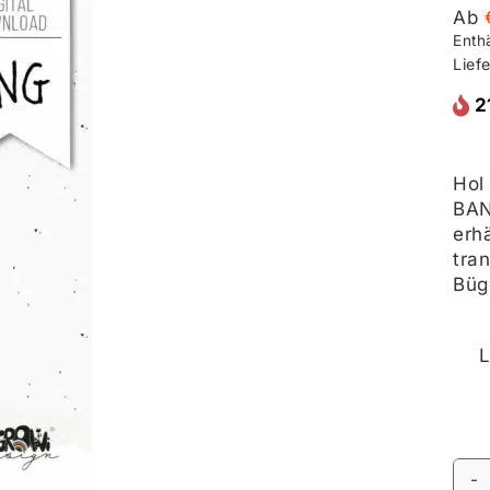
Ab
Enth
Liefe
2
Hol
BAN
erh
tra
Büg