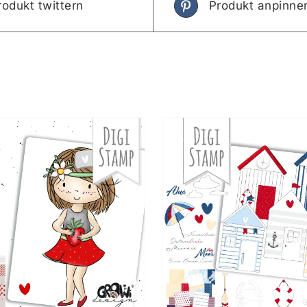
rodukt twittern
Produkt anpinne
IN DEN WARENKORB
/
IN DEN WAREN
DETAILS
DETAIL