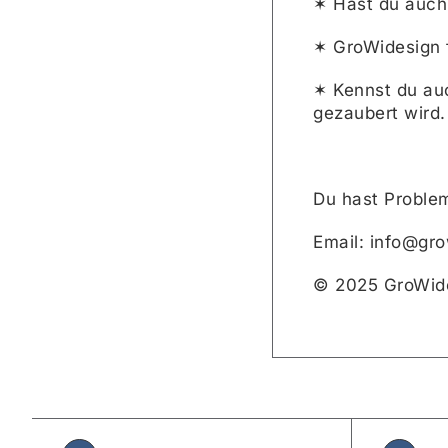
✶ Hast du auc
✶ GroWidesign 
✶ Kennst du au
gezaubert wird.
Du hast Problem
Email: info@gr
© 2025 GroWid