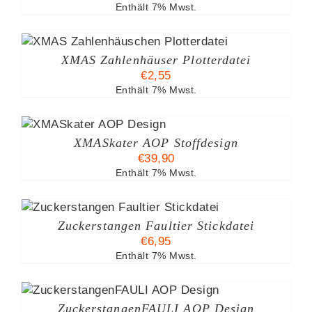
Enthält 7% Mwst.
XMAS Zahlenhäuser Plotterdatei
€
2,55
Enthält 7% Mwst.
ES
DUKT
XMASkater AOP Stoffdesign
T
€
39,90
RERE
Enthält 7% Mwst.
ANTEN
ONEN
Zuckerstangen Faultier Stickdatei
NEN
€
6,95
Enthält 7% Mwst.
UKTSEITE
ESES
ÄHLT
ODUKT
DEN
ZuckerstangenFAULI AOP Design
IST