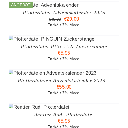
ANGEBOT
%
Plotterdatei Adventskalender 2026
Ursprünglicher
Aktueller
€
29,00
€
49,00
Preis
Preis
Enthält 7% Mwst.
war:
ist:
€49,00
€29,00.
Plotterdatei PINGUIN Zuckerstange
€
5,95
Enthält 7% Mwst.
Plotterdateien Adventskalender 2023…
€
55,00
Enthält 7% Mwst.
B
Rentier Rudi Plotterdatei
€
5,95
Enthält 7% Mwst.