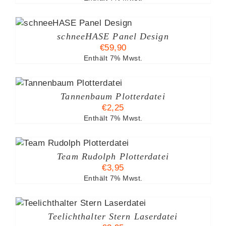
S
schneeHASE Panel Design
€
59,90
Enthält 7% Mwst.
N
B
Tannenbaum Plotterdatei
€
2,25
Enthält 7% Mwst.
B
EITE
Team Rudolph Plotterdatei
€
3,95
Enthält 7% Mwst.
Teelichthalter Stern Laserdatei