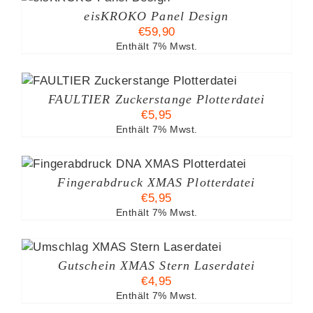
UKT
eisKROKO Panel Design
T
€
59,90
ERE
Enthält 7% Mwst.
ANTEN
ONEN
FAULTIER Zuckerstange Plotterdatei
EN
€
5,95
Enthält 7% Mwst.
UKTSEITE
HLT
DEN
Fingerabdruck XMAS Plotterdatei
€
5,95
Enthält 7% Mwst.
Gutschein XMAS Stern Laserdatei
€
4,95
Enthält 7% Mwst.