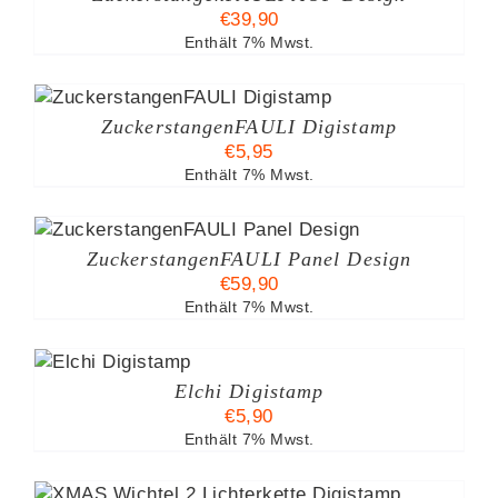
€
39,90
HRERE
RIANTEN
Enthält 7% Mwst.
F.
E
TIONEN
ZuckerstangenFAULI Digistamp
NNEN
€
5,95
F
R
Enthält 7% Mwst.
ODUKTSEITE
ESES
WÄHLT
ODUKT
ERDEN
ZuckerstangenFAULI Panel Design
IST
€
59,90
HRERE
RIANTEN
Enthält 7% Mwst.
.
RB
TIONEN
LS
Elchi Digistamp
NNEN
€
5,90
F
R
Enthält 7% Mwst.
ODUKTSEITE
WÄHLT
S